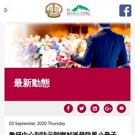
Jump to navigation
最新動態
Y
o
03 September, 2020 Thursday
u