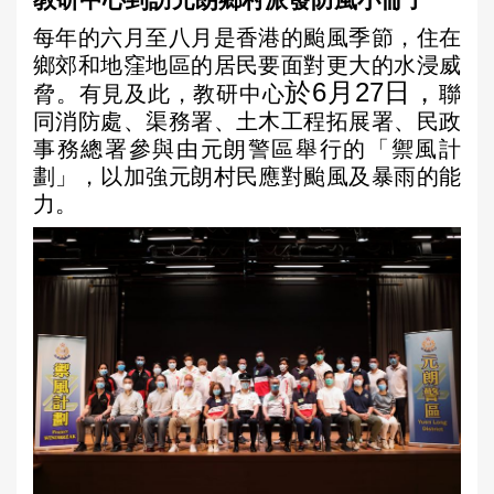
教研中心到訪元朗鄉村派發防風小冊子
a
每年的六月至八月是香港的颱風季節，住在
r
鄉郊和地窪地區的居民要面對更大的水浸威
e
於6月27日，
脅。有見及此，教研中心
聯
h
同消防處、渠務署、土木工程拓展署、民政
e
事務總署參與由元朗警區舉行的「禦風計
劃」，以加強元朗村民應對颱風及暴雨的能
r
力。
e