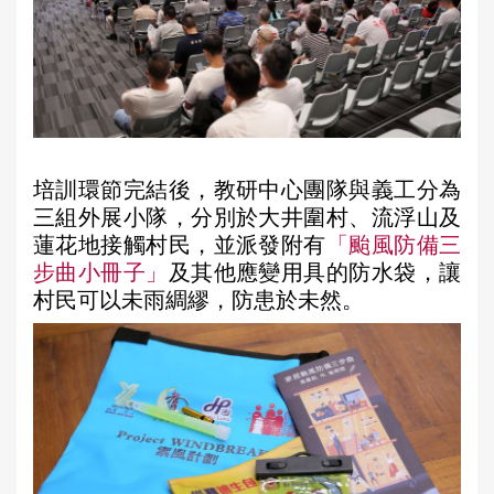
培訓環節完結後，教研中心團隊與義工分為
三組外展小隊，分別於大井圍村、流浮山及
蓮花地接觸村民，
並派發附有
「颱風防備三
步曲小冊子」
及其他應變用具的防水袋，讓
村民可以未雨綢繆，防患於未然。