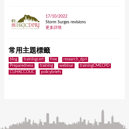
17/10/2022
Storm Surges revisions
更多詳情
常用主題標籤
blog
trainingcert
free
research_dpri
Preparedness
training
webinar
trainingCMECPD
CUHKCCOUC
policybriefs