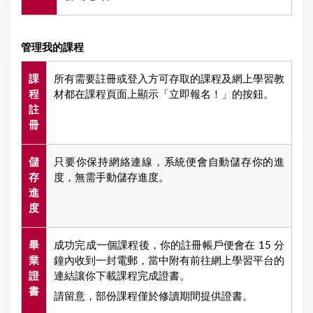
管理我的課程
課
所有需要註冊或登入方可存取的課程及網上學習教
程
材都在課程頁面上顯示「立即報名！」的按鈕。
註
冊
儲
只要你保持網絡連線，系統便會自動儲存你的進
存
度，無需手動儲存進度。
進
度
畢
成功完成一個課程後，你的註冊帳戶便會在 15 分
業
鐘內收到一封電郵，當中附有前往網上學習平台的
證
連結讓你下載課程完成證書。
書
請留意，部份課程僅於修讀期間提供證書。