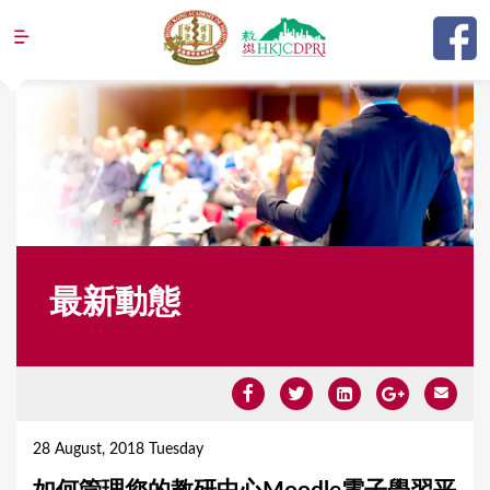
Jump to navigation
最新動態
Y
o
28 August, 2018 Tuesday
u