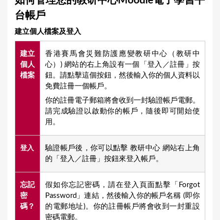
如何管理您的教研中心Moodle電子學習平
a
台帳戶
r
建立個人檔案及登入
e
h
建立
香港賽馬會災難防護應變教研中心（教研中
e
個人
心）) 網站的右上角設有一個「登入／註冊」按
檔案
鈕。請點擊這個按鈕，然後輸入你的個人資料以
r
免費註冊一個帳戶。
e
你的註冊電子郵箱將會收到一封驗證帳戶電郵。
請完成驗證以啟動你的帳戶，隨後即可開始使
用。
驗證帳戶後，你可以點擊 教研中心 網站右上角
登入
的「登入／註冊」按鈕來登入帳戶。
忘記
假如你忘記密碼，請在登入頁面點擊「Forgot
密
Password」連結，然後輸入你的帳戶名稱 (即你
碼？
的電郵地址)。你的註冊帳戶將會收到一封重設
密碼電郵。