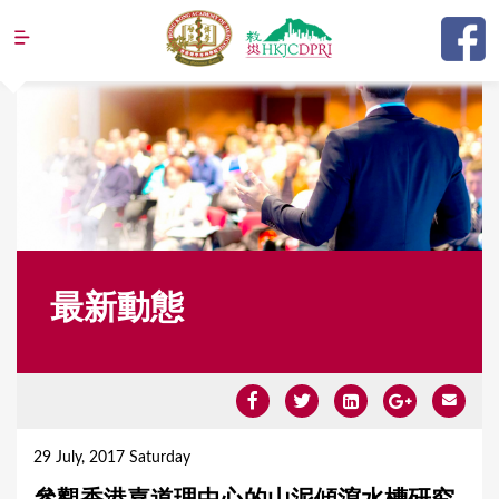
Jump to navigation
最新動態
Y
o
29 July, 2017 Saturday
u