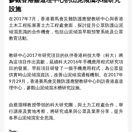
參觀香港嘉道理中心的山泥傾瀉水槽研究
a
設施
r
在2017年7月，香港賽馬會災難防護應變教研中心與香港
e
土木工程拓展署土力工程處會面，探討提升公眾防護山泥
h
傾瀉意識的合作機會，包括山泥傾瀉早期預警系統及公眾
教育活動。
e
r
教研中心2017年研究項目的伙伴香港科技大學（科大）將
e
為這項目作出貢獻，延續科大2016年手機應用程式研究項
目的發展。早前項目研發了一個手機應用程式，為公眾提
供實時山泥傾瀉資訊，改善山泥傾瀉通報機制。在2017年
9月29月，香港賽馬會災難防護應變教研中心到訪香港嘉道
理中心，參觀山泥傾瀉水槽研究設施。
由蔡灝暉教授帶領的科大研究團，與土力工程處合作，舉
行講座及實地考察，將研究成果與公眾及業界分享，提升
各界山泥傾瀉安全意識。