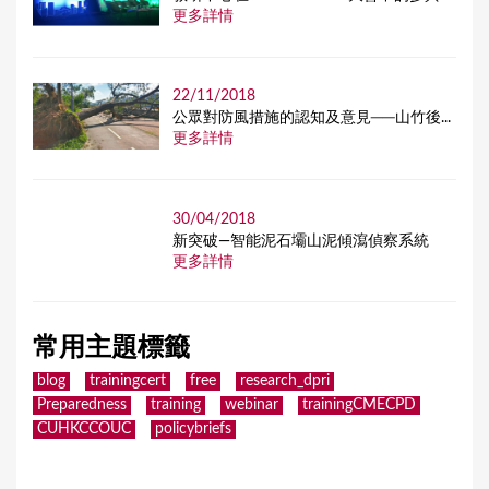
更多詳情
22/11/2018
公眾對防風措施的認知及意見──山竹後...
更多詳情
30/04/2018
新突破—智能泥石壩山泥傾瀉偵察系統
更多詳情
常用主題標籤
blog
trainingcert
free
research_dpri
Preparedness
training
webinar
trainingCMECPD
CUHKCCOUC
policybriefs