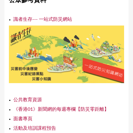
公眾參考資料
a
r
識者生存--- 一站式防災網站
e
h
e
r
e
公共教育資源
《香港01》新聞網的每週專欄【防災零距離】
面書專頁
活動及培訓課程預告