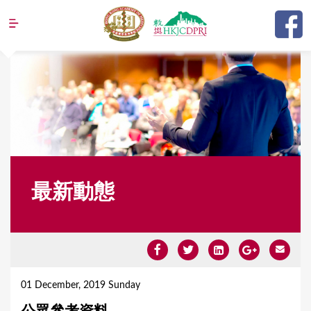
Jump to navigation
最新動態
Y
o
01 December, 2019 Sunday
u