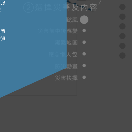
、以
遊
教育
動資