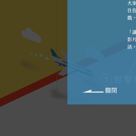
大
往
戲
「
影
訊
關閉