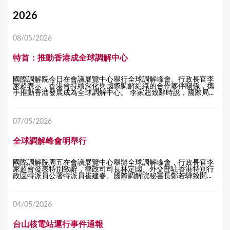
Y
2026
o
08/05/2026
u
特首：推動香港成全球調解中心
a
r
國際調解院今日在會議展覽中心舉行全球調解峰會。行政長官李
家超表示，香港會持續深化與國際調解組織的合作夥伴關係，攜
e
手推動香港發展成為全球調解中心。 李家超致辭時說，國際局...
h
07/05/2026
e
r
全球調解峰會明舉行
e
國際調解院周五在會議展覽中心舉辦全球調解峰會，行政長官李
家超會發表特別致辭，律政司司長林定國、外交部駐香港特別行
政區特派員公署特派員崔建春、國際調解院秘書長鄭若驊致開...
04/05/2026
台山核電站運行事件通報