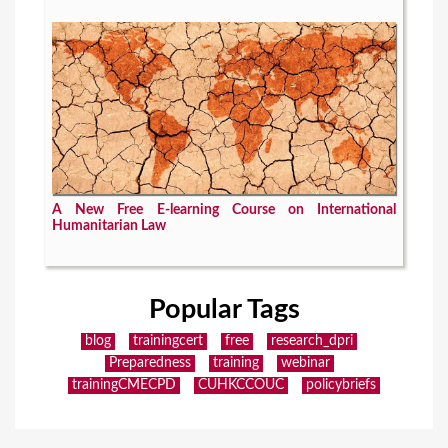
A New Free E-learning Course on International
Humanitarian Law
Popular Tags
blog
trainingcert
free
research_dpri
Preparedness
training
webinar
trainingCMECPD
CUHKCCOUC
policybriefs