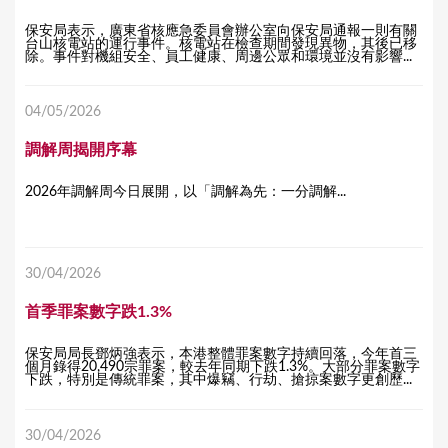
保安局表示，廣東省核應急委員會辦公室向保安局通報一則有關
台山核電站的運行事件。核電站在檢查期間發現異物，其後已移
除。事件對機組安全、員工健康、周邊公眾和環境並沒有影響...
04/05/2026
調解周揭開序幕
2026年調解周今日展開，以「調解為先：一分調解...
30/04/2026
首季罪案數字跌1.3%
保安局局長鄧炳強表示，本港整體罪案數字持續回落，今年首三
個月錄得20,490宗罪案，較去年同期下跌1.3%。大部分罪案數字
下跌，特別是傳統罪案，其中爆竊、行劫、搶掠案數字更創歷...
30/04/2026