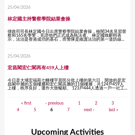
25/04/2026
林定國主持警察學院結業會操
律政司司長林定國今日出席警察學院結業會操，檢閱34名見習督
察和165名學警，見證他們正式成為執法者。 林定國致辭時表
示，法治是香港成功的基石，而警隊是維護法治的第一道防線...
25/04/2026
宏昌閣宏仁閣再有459人上樓
今日是大埔宏福苑七幢樓宇居民分批上樓的第六日，開放的是宏
昌閣中層的五個樓層和宏仁閣高層的11個樓層，共124戶459人
上樓，秩序良好，運作大致暢順。 123戶444人透過一戶一社工...
« first
‹ previous
1
2
3
P
4
5
6
7
next ›
last »
a
g
Upcoming Activities
e