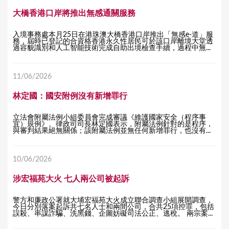
大橋香港口岸將推出無感通關服務
入境事務處本月25日在港珠澳大橋香港口岸推出「無感e-道」服
務，屆時已登記的合資格香港永久性居民可於該口岸離境大堂透
過容貌識別和人工智能技術完成自助出境檢查手續，過程中無...
11/06/2026
林定國：國安附例沒有新增罪行
立法會附屬法例小組委員會完成審議《維護國家安全（程序事
宜）規例》。​律政司司長林定國表示，附屬法例針對的是程序，
與審判結果絕無關係；該附屬法例並無任何新增罪行，也沒有...
10/06/2026
涉宏福苑大火 七人兩公司被起訴
警方和廉政公署就大埔宏福苑大火成立聯合調查小組展開調查，
今日分別落案起訴共七名人士和兩間公司，合共25項控罪，包括
誤殺、串謀詐騙、洗黑錢、企圖妨礙司法公正、逃稅。 兩宗案...