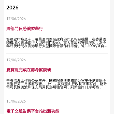
Y
2026
o
17/06/2026
u
跨部門反恐演習舉行
a
r
警務處昨晚至今日凌晨連同多個政府部門及相關機構，在香港國
際機場和東涌進行大型跨部門反恐、重大事故和安保演習，為今
e
年稍後時間在香港舉行大型國際會議作好準備。逾1,400名來自...
h
17/06/2026
e
r
夏寶龍完成在港考察調研
e
中央港澳工作辦公室主任、國務院港澳事務辦公室主任夏寶龍今
日進行第二日考察調研。 上午，夏寶龍由行政長官李家超、財政
司司長陳茂波和保安局局長鄧炳強陪同，到新皇崗口岸考察，...
15/06/2026
電子交通告票平台推出新功能