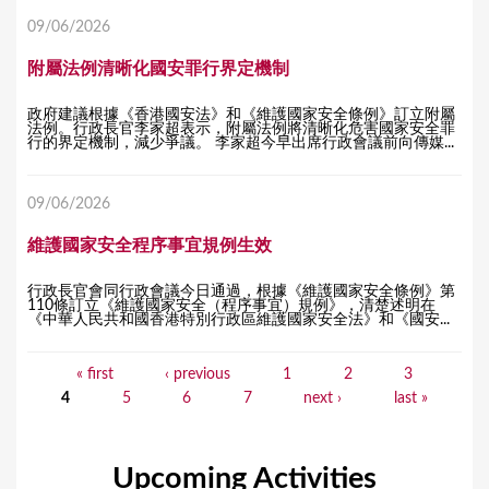
09/06/2026
附屬法例清晰化國安罪行界定機制
政府建議根據《香港國安法》和《維護國家安全條例》訂立附屬
法例。行政長官李家超表示，附屬法例將清晰化危害國家安全罪
行的界定機制，減少爭議。 李家超今早出席行政會議前向傳媒...
09/06/2026
維護國家安全程序事宜規例生效
行政長官會同行政會議今日通過，根據《維護國家安全條例》第
110條訂立《維護國家安全（程序事宜）規例》，清楚述明在
《中華人民共和國香港特別行政區維護國家安全法》和《國安...
« first
‹ previous
1
2
3
P
4
5
6
7
next ›
last »
a
g
Upcoming Activities
e