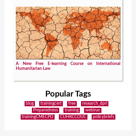
A New Free E-learning Course on International
Humanitarian Law
Popular Tags
blog
trainingcert
free
research_dpri
Preparedness
training
webinar
trainingCMECPD
CUHKCCOUC
policybriefs