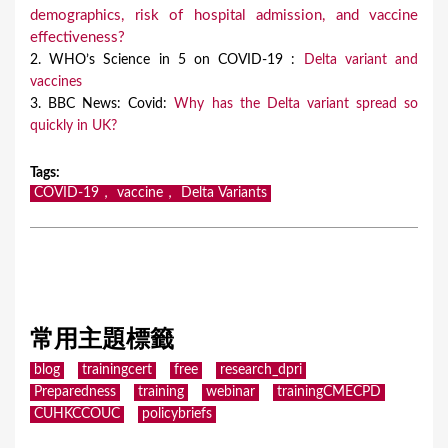
demographics, risk of hospital admission, and vaccine
effectiveness?
2. WHO’s Science in 5 on COVID-19 :
Delta variant and
vaccines
3. BBC News: Covid:
Why has the Delta variant spread so
quickly in UK?
Tags
:
COVID-19， vaccine， Delta Variants
常用主題標籤
blog
trainingcert
free
research_dpri
Preparedness
training
webinar
trainingCMECPD
CUHKCCOUC
policybriefs