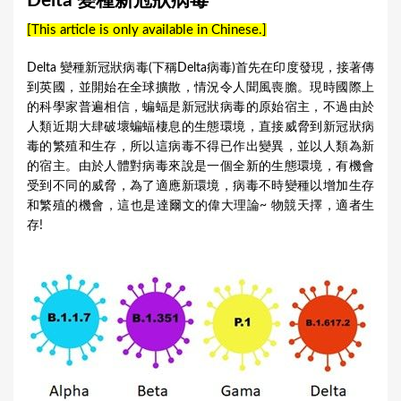
Delta 變種新冠狀病毒
a
[This article is only available in Chinese.]
r
e
Delta 變種新冠狀病毒(下稱Delta病毒)首先在印度發現，接著傳
到英國，並開始在全球擴散，情況令人聞風喪膽。現時國際上
h
的科學家普遍相信，蝙蝠是新冠狀病毒的原始宿主，不過由於
e
人類近期大肆破壞蝙蝠棲息的生態環境，直接威脅到新冠狀病
r
毒的繁殖和生存，所以這病毒不得已作出變異，並以人類為新
的宿主。由於人體對病毒來說是一個全新的生態環境，有機會
e
受到不同的威脅，為了適應新環境，病毒不時變種以增加生存
和繁殖的機會，這也是達爾文的偉大理論~ 物競天擇，適者生
存!