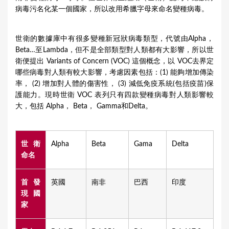
病毒污名化某一個國家，所以改用希臘字母來命名變種病毒。
世衛的數據庫中有很多變種新冠狀病毒類型，代號由Alpha，
Beta…至Lambda，但不是全部類型對人類都有大影響，所以世
衛便提出 Variants of Concern (VOC) 這個概念，以 VOC去界定
哪些病毒對人類有較大影響，考慮因素包括：(1) 能夠增加傳染
率， (2) 增加對人體的傷害性， (3) 減低免疫系統(包括疫苗)保
護能力。現時世衛 VOC 表列只有四款變種病毒對人類影響較
大，包括 Alpha， Beta， Gamma和Delta。
世衛
Alpha
Beta
Gama
Delta
命名
首發
英國
南非
巴西
印度
現國
家