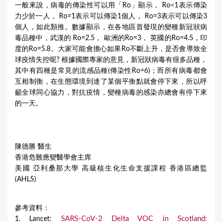
一般來說，病毒的傳染性可以用「Ro」顯示， Ro<1表示傳染
力少於一人， Ro=1表示可以傳染1個人， Ro=3表示可以傳染3
個人，如此類推。數據顯示，在各地區首發現的變種新冠狀病
毒品種中，武漢的 Ro=2.5， 歐洲的Ro=3， 英國的Ro=4.5，印
度的Ro=5.8。大家可能會擔心如果Ro不斷上升，是否會導致全
球疫情失控呢? 根據國際專家的意見，新冠狀病毒有很多品種，
其中有四種是常見的流感品種(傳染性Ro=6)；而所有病毒都會
互相制衡，在生態環境到達了某個平衡點就會停下來，所以呼
籲全球同心協力，對抗疫情，變種病毒的感染亦總會有停下來
的一天。
陳德勝 醫生
香港危難應變醫學會主席
美國 亞利桑那大學 高級核生化生命支援課程 香港區總監
(AHLS)
參考資料：
SARS-CoV-2 Delta VOC in Scotland:
1. Lancet: