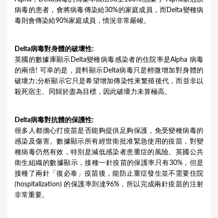
病毒的患者，會將病毒傳染給30%的家庭成員，而Delta變種病
毒則會傳染給90%家庭成員，情況非常嚴峻。
Delta病毒對身體的破壞性:
英國的數據庫顯示Delta變種病毒感染者的住院率是Alpha 病毒
的兩倍! 可幸的是，資料顯示Delta病毒只是輕微增加對身體的
破壞力;分析顯示它只是希望增加傳染性來繁殖後代，而並非以
殺死宿主、同歸於盡為目標，因此破壞力未算極高。
Delta病毒對抗體的保護性:
很多人都擔心打疫苗是否能夠提供足夠保護，免受變種病毒的
感染及傷害。數據顯示所有經世衛批准緊急使用的疫苗，對變
種病毒仍然有效，特別是減低感染者患重症的風險。英國公共
衛生組織的數據顯示，接種一針疫苗的保護率只有30%，但是
接種了兩針「復必泰」疫苗後，能防止重症發生並不需要住院
(hospitalization) 的保護率則達96%，所以完成兩針疫苗的注射
非常重要。