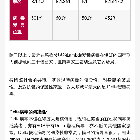
學名
B.1.1.7
B.1.351
P.1
B.1.617.2
病毒
501Y
501Y
501Y
452R
變異
位置
除了以上，最近在秘魯發現的Lambda變種病毒在短短的四星期
內便擴散到三十個國家，世衛專家正密切注意它的發展。
按國際社會的共識，基於現時病毒的傳染性、對身體的破壞
性、及對抗體的保護性來說，對人類威脅最大的是 Delta變種病
毒。
Delta病毒的傳染性:
Delta病毒不但在印度大規模傳播，現時在英國的新冠狀病毒病
感染者，亦有90%帶有Delta 變種病毒，亦不斷向其他國家擴
散。Delta變種病毒的傳染性非常高，輸出的病毒量很大。相比
Alpha，Delta病毒的傳染率高出50至100%;感染了 Alpha新冠狀