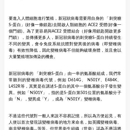
要進入人體細胞進行繁殖，新冠狀病毒需要用自身的 「刺突糖
S-蛋白」(好像一條鎖匙)去開啟人類細胞的 ACE2 受體(好像一
個門鎖)。為了更容易與ACE2 受體結合（好像用鎖匙開啟更多
門鎖），並傳播更多人，新冠狀病毒的刺突糖S-蛋白持續發生
不同的變異，會令免疫系統抗體對變異後的病毒（即變種病
毒）有效性降低，因此變種病毒不但能夠破壞身體，並且會以
大量繁殖增加傳染的機會。
新冠狀病毒的 「刺突糖S-蛋白」由一串的氨基酸組成，我們常
常聽到的變種病毒代號，例如 D614G、 N501Y、E484K、
L452R等，其實是在講述S-蛋白的其中一個氨基酸分子發生變
異。例如「N501Y」，指的是S-蛋白第501位置的氨基酸分子
由「N」，變異成「Y」，成為「N501Y」變種病毒。
不過這些代號對一般人來說不容易記憶，所以為方便起見，有
人便以首次發現該變種病毒的地方來命名，如英國變種病毒、
南非變種病毒…等等。但世界衛生組織（世衛）認為不應該將