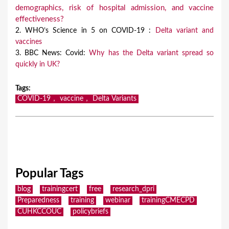
demographics, risk of hospital admission, and vaccine
effectiveness?
2. WHO’s Science in 5 on COVID-19 :
Delta variant and
vaccines
3. BBC News: Covid:
Why has the Delta variant spread so
quickly in UK?
Tags
:
COVID-19， vaccine， Delta Variants
Popular Tags
blog
trainingcert
free
research_dpri
Preparedness
training
webinar
trainingCMECPD
CUHKCCOUC
policybriefs