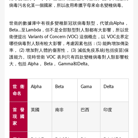
病毒污名化某一個國家，所以改用希臘字母來命名變種病毒。
世衛的數據庫中有很多變種新冠狀病毒類型，代號由Alpha，
Beta…至Lambda，但不是全部類型對人類都有大影響，所以世
衛便提出 Variants of Concern (VOC) 這個概念，以 VOC去界定
哪些病毒對人類有較大影響，考慮因素包括：(1) 能夠增加傳染
率， (2) 增加對人體的傷害性， (3) 減低免疫系統(包括疫苗)保
護能力。現時世衛 VOC 表列只有四款變種病毒對人類影響較
大，包括 Alpha， Beta， Gamma和Delta。
世衛
Alpha
Beta
Gama
Delta
命名
首發
英國
南非
巴西
印度
現國
家