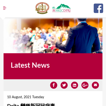
Jump to navigation
Latest News
Y
o
10 August, 2021 Tuesday
u