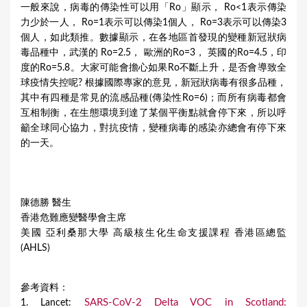
一般來說，病毒的傳染性可以用「Ro」顯示， Ro<1表示傳染
力少於一人， Ro=1表示可以傳染1個人， Ro=3表示可以傳染3
個人，如此類推。數據顯示，在各地區首發現的變種新冠狀病
毒品種中，武漢的 Ro=2.5， 歐洲的Ro=3， 英國的Ro=4.5，印
度的Ro=5.8。大家可能會擔心如果Ro不斷上升，是否會導致全
球疫情失控呢? 根據國際專家的意見，新冠狀病毒有很多品種，
其中有四種是常見的流感品種(傳染性Ro=6)；而所有病毒都會
互相制衡，在生態環境到達了某個平衡點就會停下來，所以呼
籲全球同心協力，對抗疫情，變種病毒的感染亦總會有停下來
的一天。
陳德勝 醫生
香港危難應變醫學會主席
美國 亞利桑那大學 高級核生化生命支援課程 香港區總監
(AHLS)
參考資料：
SARS-CoV-2 Delta VOC in Scotland:
1. Lancet: