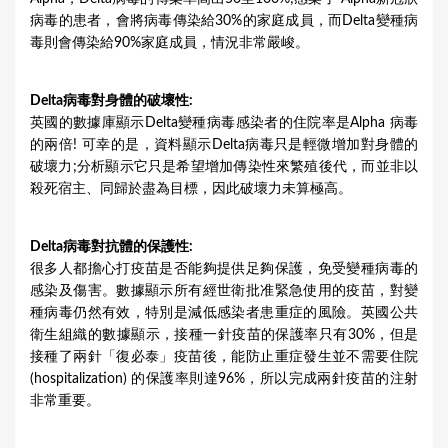
病毒的患者，會將病毒傳染給30%的家庭成員，而Delta變種病
毒則會傳染給90%家庭成員，情況非常嚴峻。
Delta病毒對身體的破壞性:
英國的數據庫顯示Delta變種病毒感染者的住院率是Alpha 病毒
的兩倍! 可幸的是，資料顯示Delta病毒只是輕微增加對身體的
破壞力;分析顯示它只是希望增加傳染性來繁殖後代，而並非以
殺死宿主、同歸於盡為目標，因此破壞力未算極高。
Delta病毒對抗體的保護性:
很多人都擔心打疫苗是否能夠提供足夠保護，免受變種病毒的
感染及傷害。數據顯示所有經世衛批准緊急使用的疫苗，對變
種病毒仍然有效，特別是減低感染者患重症的風險。英國公共
衛生組織的數據顯示，接種一針疫苗的保護率只有30%，但是
接種了兩針「復必泰」疫苗後，能防止重症發生並不需要住院
(hospitalization) 的保護率則達96%，所以完成兩針疫苗的注射
非常重要。