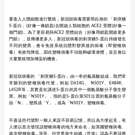
要進入人體細胞進行繁殖，新冠狀病毒需要用自身的 「刺突糖
S-蛋白」(好像一條鎖匙)去開啟人類細胞的 ACE2 受體(好像一
個門鎖)。為了更容易與ACE2 受體結合（好像用鎖匙開啟更多
門鎖），並傳播更多人，新冠狀病毒的刺突糖S-蛋白持續發生
不同的變異，會令免疫系統抗體對變異後的病毒（即變種病
毒）有效性降低，因此變種病毒不但能夠破壞身體，並且會以
大量繁殖增加傳染的機會。
新冠狀病毒的 「刺突糖S-蛋白」由一串的氨基酸組成，我們常
常聽到的變種病毒代號，例如 D614G、 N501Y、E484K、
L452R等，其實是在講述S-蛋白的其中一個氨基酸分子發生變
異。例如「N501Y」，指的是S-蛋白第501位置的氨基酸分子
由「N」，變異成「Y」，成為「N501Y」變種病毒。
不過這些代號對一般人來說不容易記憶，所以為方便起見，有
人便以首次發現該變種病毒的地方來命名，如英國變種病毒、
南非變種病毒…等等。但世界衛生組織（世衛）認為不應該將