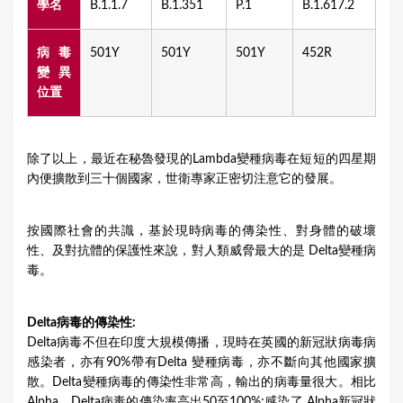
學名
B.1.1.7
B.1.351
P.1
B.1.617.2
病毒
501Y
501Y
501Y
452R
變異
位置
除了以上，最近在秘魯發現的Lambda變種病毒在短短的四星期
內便擴散到三十個國家，世衛專家正密切注意它的發展。
按國際社會的共識，基於現時病毒的傳染性、對身體的破壞
性、及對抗體的保護性來說，對人類威脅最大的是 Delta變種病
毒。
Delta病毒的傳染性:
Delta病毒不但在印度大規模傳播，現時在英國的新冠狀病毒病
感染者，亦有90%帶有Delta 變種病毒，亦不斷向其他國家擴
散。Delta變種病毒的傳染性非常高，輸出的病毒量很大。相比
Alpha，Delta病毒的傳染率高出50至100%;感染了 Alpha新冠狀