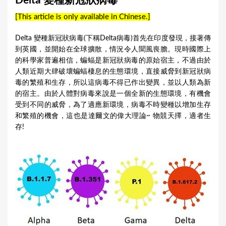
Delta 變種新冠狀病毒
a
[This article is only available in Chinese.]
r
e
Delta 變種新冠狀病毒(下稱Delta病毒)首先在印度發現，接著傳
到英國，並開始在全球擴散，情況令人聞風喪膽。現時國際上
h
的科學家普遍相信，蝙蝠是新冠狀病毒的原始宿主，不過由於
e
人類近期大肆破壞蝙蝠棲息的生態環境，直接威脅到新冠狀病
r
毒的繁殖和生存，所以這病毒不得已作出變異，並以人類為新
的宿主。由於人體對病毒來說是一個全新的生態環境，有機會
e
受到不同的威脅，為了適應新環境，病毒不時變種以增加生存
和繁殖的機會，這也是達爾文的偉大理論~ 物競天擇，適者生
存!