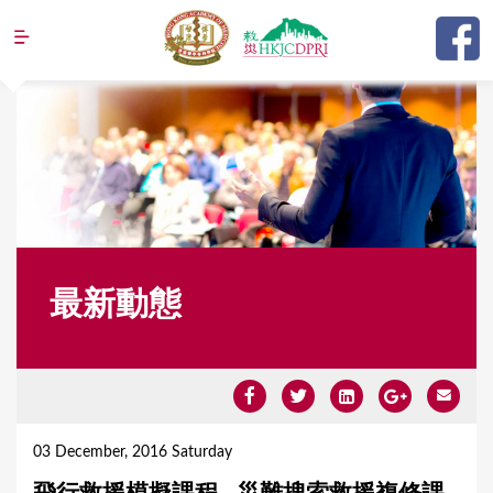
Jump to navigation
最新動態
Y
o
03 December, 2016 Saturday
u