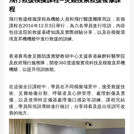
飛行救援模擬課程—災難搜索救援複修課
a
程
r
飛行救援模擬課程為機艙人員和飛行醫護團隊而設，首個
e
課程在2016年12月3日舉行，為六名學員進行培訓，內容
h
包括送院前救援基礎知識及實際經驗分享，以及在模擬環
境直昇機機艙中進行救援的訓練。
e
r
香港賽馬會災難防護應變教研中心支援香港麻醉科醫學院
e
及政府飛行服務隊，開發360度虛擬實境科技及模擬直昇機
機艙，以提升培訓效能。
在這個全日課程中，學員在不同模擬場景中，接受救援技
術、災難檢傷分類、呼吸道及心肺管理、處理創傷及燙
傷，以及使用特定儀器處理傷口感染等訓練。課程完結
後，學員與培訓導師進行檢討，分享得着及提出培訓可改
善的地方。