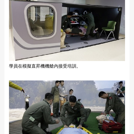
學員在模擬直昇機機艙內接受培訓。