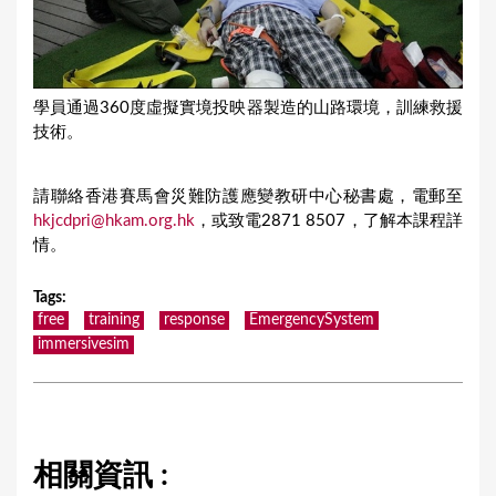
學員通過360度虛擬實境投映器製造的山路環境，訓練救援
技術。
請聯絡香港賽馬會災難防護應變教研中心秘書處，電郵至
hkjcdpri@hkam.org.hk
，或致電2871 8507，了解本課程詳
情。
Tags
:
free
training
response
EmergencySystem
immersivesim
相關資訊 :