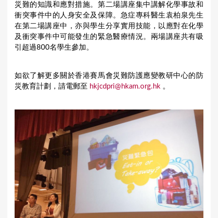
災難的知識和應對措施。第二場講座集中講解化學事故和
衝突事件中的人身安全及保障。急症專科醫生袁柏泉先生
在第二場講座中，亦與學生分享實用技能，以應對在化學
及衝突事件中可能發生的緊急醫療情況。兩場講座共有吸
引超過800名學生參加。
如欲了解更多關於香港賽馬會災難防護應變教研中心的防
災教育計劃，請電郵至
hkjcdpri@hkam.org.hk
。