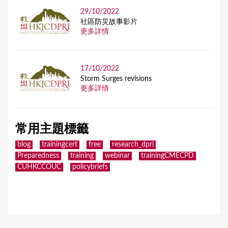
29/10/2022
社區防災故事影片
更多詳情
17/10/2022
Storm Surges revisions
更多詳情
常用主題標籤
blog
trainingcert
free
research_dpri
Preparedness
training
webinar
trainingCMECPD
CUHKCCOUC
policybriefs