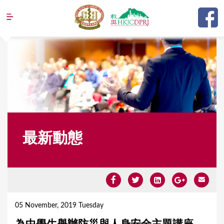
Jump to navigation
最新動態
Y
o
05 November, 2019 Tuesday
u