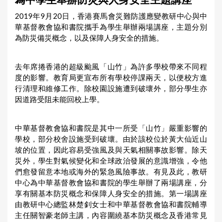
為中學生舉辦防災與人身安全主題講座
a
2019年9月20日，香港賽馬會災難防護應變教研中心與中
r
華基督教會協和書院攜手為學生舉辦兩場講座，主題分別
e
為防災備災概念，以及保障人身安全的措施。
h
e
去年席捲香港的超級颱風「山竹」為許多學校帶來不同程
度的影響。教育局更宣布所有學校停課兩天，以便校方進
r
行清理和維修工作。除校園設施遭到破壞外，部分學生亦
e
因道路受阻未能回校上學。
中華基督教會協和書院是其中一所受「山竹」嚴重影響的
學校，部分校舍設施受到破壞。由於該校位於黃大仙近山
坡的位置，因此容易受強風及與天氣相關事故影響。除天
災外，學生對氣候變化和全球政治發展的意識增強，令他
們愈發留意本地或海外的緊急風險事故。有見及此，教研
中心為中華基督教會協和書院的學生舉辦了兩場講座，分
享有關基本防災概念和保障人身安全的措施。第一場講座
由教研中心總監林楚釗女士和中華基督教會協和書院輔導
主任關智豪老師主講，內容圍繞基本防災概念及香港常見