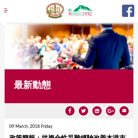
Jump to navigation
最新動態
Y
o
09 March, 2018 Friday
u