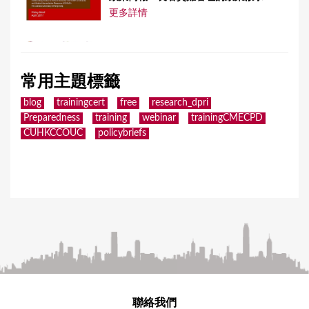
更多詳情
常用主題標籤
blog
trainingcert
free
research_dpri
Preparedness
training
webinar
trainingCMECPD
CUHKCCOUC
policybriefs
聯絡我們