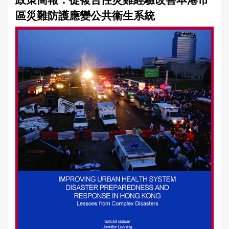
政策簡報：從複合性災難經驗改善本港市
a
區災難防護應變公共衞生系統
r
e
h
e
r
e