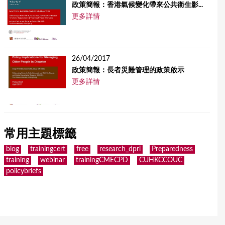
政策簡報：香港氣候變化帶來公共衞生影...
更多詳情
26/04/2017
政策簡報：長者災難管理的政策啟示
更多詳情
常用主題標籤
blog
trainingcert
free
research_dpri
Preparedness
training
webinar
trainingCMECPD
CUHKCCOUC
policybriefs