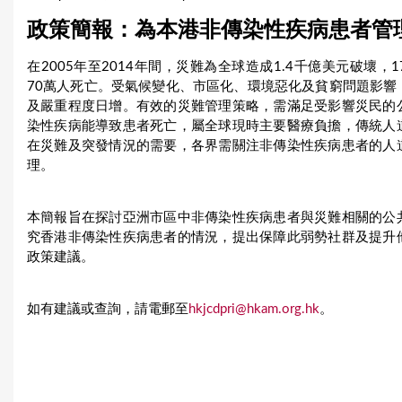
u
政策簡報：為本港非傳染性疾病患者管
a
在2005年至2014年間，災難為全球造成1.4千億美元破壞，
r
70萬人死亡。受氣候變化、市區化、環境惡化及貧窮問題影響
及嚴重程度日增。有效的災難管理策略，需滿足受影響災民的
e
染性疾病能導致患者死亡，屬全球現時主要醫療負擔，傳統人
在災難及突發情況的需要，各界需關注非傳染性疾病患者的人
h
理。
e
r
本簡報旨在探討亞洲市區中非傳染性疾病患者與災難相關的公
究香港非傳染性疾病患者的情況，提出保障此弱勢社群及提升
e
政策建議。
如有建議或查詢，請電郵至
hkjcdpri@hkam.org.hk
。