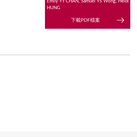
Emily YY CHAN, Samuel YS Wong, Heidi
HUNG
下載PDF檔案