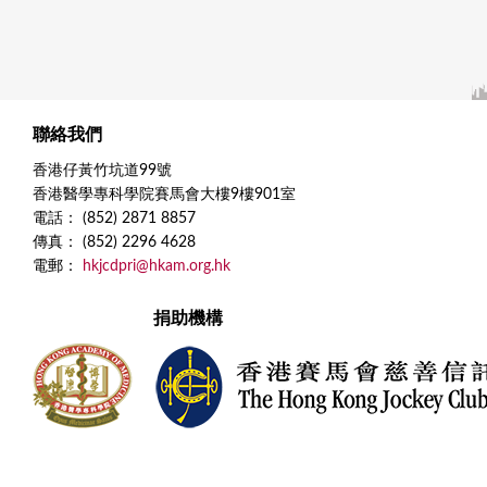
聯絡我們
香港仔黃竹坑道99號
香港醫學專科學院賽馬會大樓9樓901室
電話： (852) 2871 8857
傳真： (852) 2296 4628
電郵：
hkjcdpri@hkam.org.hk
捐助機構