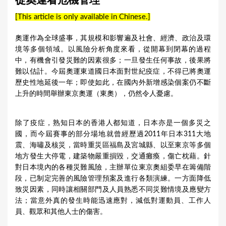
從奧運看危機管理
a
[This article is only available in Chinese.]
r
e
奧運作為全球盛事，其規模和影響遍及社會、經濟、政治及環
境等多個領域。以風險分析角度來看，從開幕到閉幕的過程
h
中，有機會引發災難的因素很多；一旦發生任何事故，後果將
e
難以估計。今屆奧運東道國日本面對世紀疫症，不得已將奧運
r
歷史性地延後一年；即使如此，在國內外新增感染個案仍不斷
上升的時間舉辦東京奧運（東奧），仍然令人憂慮。
e
除了疫症，熟知日本的香港人都知道，日本亦是一個多災之
國，而今屆賽事的部分場地就曾經歷過2011年日本311大地
震、海嘯及核災，當時重災區福島及宮城縣、以至東京等多個
地方發生大停電，建築物嚴重損毀，交通癱瘓，傷亡枕藉。針
對日本境內的各種災難風險，主辦單位東京奧組委早在籌備階
段，已制定完善的風險管理預案及進行各類演練。一方面降低
致災因素，同時讓相關部門及人員熟悉不同災難情境及應變方
法；當意外真的發生時能迅速應對，減低對運動員、工作人
員、觀眾和其他人士的傷害。