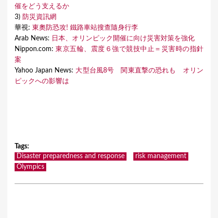
催をどう支えるか
3)
防災資訊網
華視:
東奧防恐攻! 鐵路車站搜查隨身行李
Arab News:
日本、オリンピック開催に向け災害対策を強化
Nippon.com:
東京五輪、震度６強で競技中止＝災害時の指針
案
Yahoo Japan News:
大型台風8号 関東直撃の恐れも オリン
ピックへの影響は
Tags
:
Disaster preparedness and response
risk management
Olympics