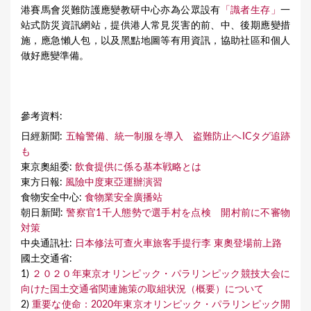
港賽馬會災難防護應變教研中心亦為公眾設有
「識者生存」
一
站式防災資訊網站，提供港人常見災害的前、中、後期應變措
施，應急懶人包，以及黑點地圖等有用資訊，協助社區和個人
做好應變準備。
參考資料:
日經新聞:
五輪警備、統一制服を導入 盗難防止へICタグ追跡
も
東京奧組委:
飲食提供に係る基本戦略とは
東方日報:
風險中度東亞運辦演習
食物安全中心:
食物業安全廣播站
朝日新聞:
警察官1千人態勢で選手村を点検 開村前に不審物
対策
中央通訊社:
日本修法可查火車旅客手提行李 東奧登場前上路
國土交通省:
1)
２０２０年東京オリンピック・パラリンピック競技大会に
向けた国土交通省関連施策の取組状況（概要）について
2)
重要な使命：2020年東京オリンピック・パラリンピック開