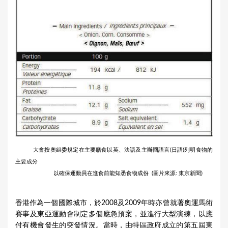
大會按奧組委規定在主要膳食以英、法語及主辦國語言(日語)列明食物的
主要成分
以確保運動員在進食前能知悉食物成份 (圖片來源: 東京新聞)
香港作為一個國際城市，於2008及2009年時亦曾就著奧運馬術
賽事及東亞運動會制定多個應急預案，並進行大型演練，以應
付有機會發生的突發情況。當時，由特區政府成立的第五屆東