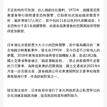
天災有時尚可預測，但人禍卻往往難料。1972年，德國慕尼黑
奧運會舉行期間遭受恐怖襲擊，巴勒斯坦武裝組織突襲選手
村，最終導致17人死亡，當中包括11名以色列代表團成員、5
名恐怖分子及1名德國警察。此後各屆奧運會的恐襲風險管理變
得更加嚴密。
日本過往亦曾經歷大大小小的恐怖襲擊，其中最為矚目的「東
京地鐵沙林毒氣事件」發生在1995年，至今仍是不少當地人的
夢魘。2018年東海道新幹線再發生隨機殺人案，造成1死2傷。
國土交通省事後修正「鐵道運輸規程」，禁止旅客攜帶不必要
的刀刃乘車。為降低東奧的恐襲風險，國土交通省於2021年6
月進一步完善法規，讓各鐵路公司在東奧期間於主要車站檢查
乘客隨身行李，作為防範對策之一。
除完善法規外，日本政府亦進行了多次跨政府及公私營單位的
生化演練及鐵路演練，提高熟習程度和應對能力。