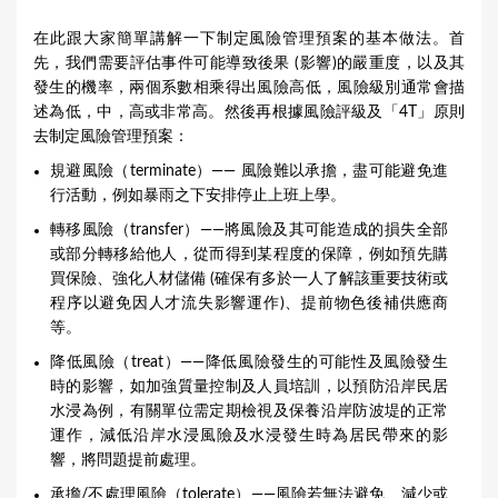
在此跟大家簡單講解一下制定風險管理預案的基本做法。首
先，我們需要評估事件可能導致後果 (影響)的嚴重度，以及其
發生的機率，兩個系數相乘得出風險高低，風險級別通常會描
述為低，中，高或非常高。然後再根據風險評級及「4T」原則
去制定風險管理預案：
規避風險（terminate）—— 風險難以承擔，盡可能避免進
行活動，例如暴雨之下安排停止上班上學。
轉移風險（transfer）——將風險及其可能造成的損失全部
或部分轉移給他人，從而得到某程度的保障，例如預先購
買保險、強化人材儲備 (確保有多於一人了解該重要技術或
程序以避免因人才流失影響運作)、提前物色後補供應商
等。
降低風險（treat）——降低風險發生的可能性及風險發生
時的影響，如加強質量控制及人員培訓，以預防沿岸民居
水浸為例，有關單位需定期檢視及保養沿岸防波堤的正常
運作，減低沿岸水浸風險及水浸發生時為居民帶來的影
響，將問題提前處理。
承擔/不處理風險（tolerate）——風險若無法避免、減少或