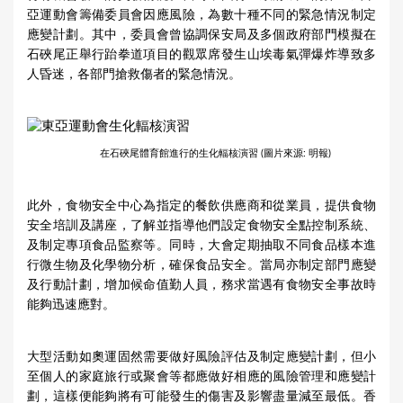
亞運動會籌備委員會因應風險，為數十種不同的緊急情況制定
應變計劃。其中，委員會曾協調保安局及多個政府部門模擬在
石硤尾正舉行跆拳道項目的觀眾席發生山埃毒氣彈爆炸導致多
人昏迷，各部門搶救傷者的緊急情況。
在石硤尾體育館進行的生化輻核演習 (圖片來源: 明報)
此外，食物安全中心為指定的餐飲供應商和從業員，提供食物
安全培訓及講座，了解並指導他們設定食物安全點控制系統、
及制定專項食品監察等。同時，大會定期抽取不同食品樣本進
行微生物及化學物分析，確保食品安全。當局亦制定部門應變
及行動計劃，增加候命值勤人員，務求當遇有食物安全事故時
能夠迅速應對。
大型活動如奧運固然需要做好風險評估及制定應變計劃，但小
至個人的家庭旅行或聚會等都應做好相應的風險管理和應變計
劃，這樣便能夠將有可能發生的傷害及影響盡量減至最低。香