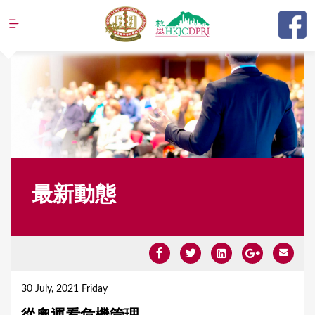
Jump to navigation
最新動態
Y
o
30 July, 2021 Friday
u