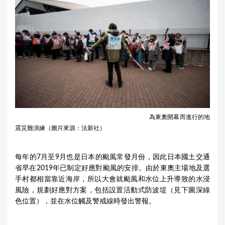
為東奧開幕而進行的地
震災難演練（圖片來源：法新社）
每年的7月至9月也是日本的颱風常發月份，因此日本國土交通
省早在2019年已制定好應對颱風的安排。由於東奧主場地及選
手村都相當靠近海岸，所以大會就颱風和水位上升導致的水浸
風險，規劃好應對方案，包括設置活動式防波堤（見下圖深綠
色位置），並在水位觸及警戒線時發出警報。