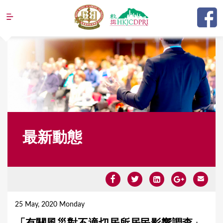
Jump to navigation
最新動態
Y
o
25 May, 2020 Monday
u