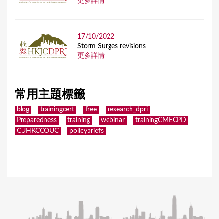
更多詳情
17/10/2022
Storm Surges revisions
更多詳情
常用主題標籤
blog
trainingcert
free
research_dpri
Preparedness
training
webinar
trainingCMECPD
CUHKCCOUC
policybriefs