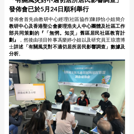
「有關風災對不適切居所居民影響調查」
a
發佈會已於5月24日順利舉行
r
發佈會首先由教研中心經理(社區協作)陳靜怡小姐簡介
e
教研中心及香港聖公會麥理浩夫人中心團體及社區工作
h
部共同策劃的『「無惘。知災」舊區居民社區教育計
e
劃』
，然後由項目幹事馮樂婷小姐以及研究員王琼澧博
士
詳述「有關風災對不適切居所居民影響調查」數據及
r
分析
。
e