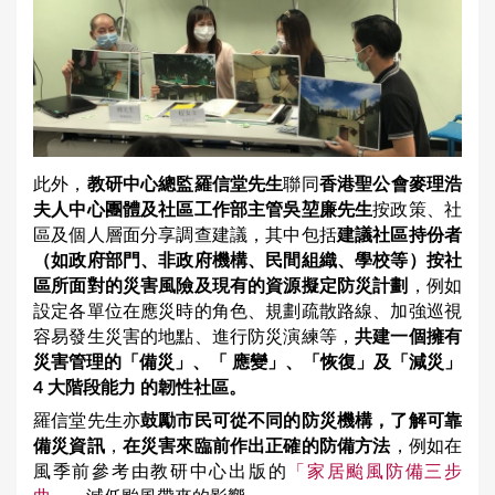
此外，
教研中心總監羅信堂先生
聯同
香港聖公會麥理浩
夫人中心團體及社區工作部主管吳堃廉先生
按政策、社
區及個人層面分享調查建議，其中包括
建議社區持份者
（如政府部門、非政府機構、民間組織、學校等）按社
區所面對的災害風險及現有的資源擬定防災計劃
，例如
設定各單位在應災時的角色、規劃疏散路線、加強巡視
容易發生災害的地點、進行防災演練等，
共建一個擁有
災害管理的
「備災」、「 應變」、「恢復」及「減災」
4 大階段能力 的韌性社區。
羅信堂先生亦
鼓勵市民可從不同的防災機構，了解可靠
備災資訊
，
在災害來臨前作出正確的防備方法
，例如在
風季前參考由教研中心出版的
「家居颱風防備三步