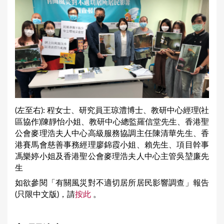
(左至右): 程女士、研究員王琼澧博士、教研中心經理(社
區協作)陳靜怡小姐、教研中心總監羅信堂先生、香港聖
公會麥理浩夫人中心高級服務協調主任陳清華先生、香
港賽馬會慈善事務經理廖錦霞小姐、賴先生、項目幹事
馮樂婷小姐及香港聖公會麥理浩夫人中心主管吳堃廉先
生
如欲參閱「有關風災對不適切居所居民影響調查」報告
(只限中文版)，請
按此
。