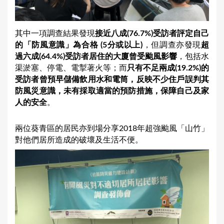
其中一項調查結果發現
接近八成(76.7%)受訪者評定自己
的「防風意識」為合格 (5分或以上)
，但調查亦發現
超
過六成(64.4%)受訪者居住的大廈曾受颱風影響
，包括水
渠淤塞、停電、電掣著火等；而
只有不足兩成(19.2%)的
受訪者曾預早儲備飲用水和電筒，反映不少住戶誤判其
防風災意識，未有採取適當的預防措施，保障自己及家
人的安全
。
兩位葵青區的居民亦到場分享2018年超強颱風「山竹」
對他們居所造成的破壞及生活不便。