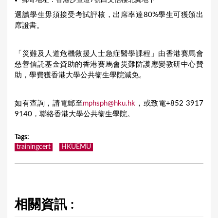
郵寄地址：香港沙宣道7號白文信樓北翼地下
選讀學生毋須接受考試評核，出席率達80%學生可獲頒出
席證書。
「災難及人道危機救援人士急症醫學課程」由香港賽馬會
慈善信託基金資助的香港賽馬會災難防護應變教研中心贊
助，學費獲香港大學公共衞生學院減免。
如有查詢，請電郵至
mphsph@hku.hk
，或致電+852 3917
9140，聯絡香港大學公共衞生學院。
Tags
:
trainingcert
HKUEMU
相關資訊 :