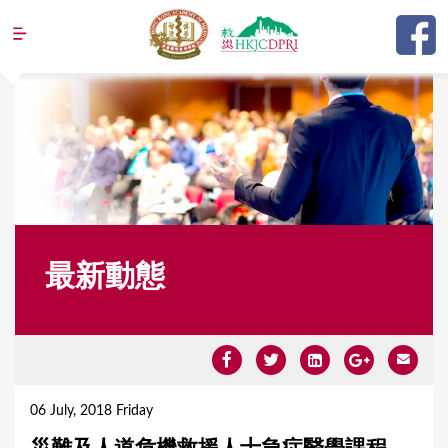
Jump to navigation
最新動態
Y
o
06 July, 2018 Friday
u