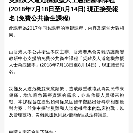
災難及人道危機救援人士急症醫學課程
a
(2018年7月18日至8月14日) 現正接受報
r
名 (免費公共衞生課程)
e
此課程為2017年同名課程的重辦課程，內容及講堂大致相
h
同。
e
r
由香港大學公共衞生學院主辦、香港賽馬會災難防護應變
e
教研中心支援的免費公共衞生課程「災難及人道危機救援
人士急症醫學」(2018年7月18日至8月14日) ，現正接受報
名。
災難及人道危機愈來愈頻繁，造成嚴重破壞及為災民帶來
傷痛，增加應急醫療資源的需求，亦為救援人員帶來挑
戰。本課程旨在提出如何從急症醫學觀點出發尋求相關應
對方案，並集中探討災難和人道危機帶來的臨床挑戰，以
及管理技巧、災難救援原則及相關倫理及法律議題。
申請人需符合以下條件：