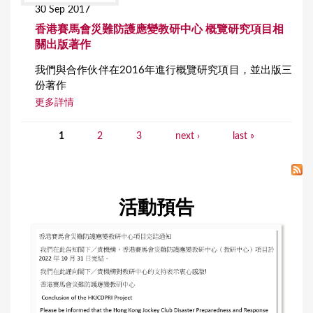
30 Sep 2017
香港賽馬會災難防護應變教研中心 概覽研究項目相
關出版著作
我們與合作伙伴在2016年進行概覽研究項目，並出版三
份著作
更多詳情
1
2
3
next ›
last »
P
a
g
活動預告
e
s