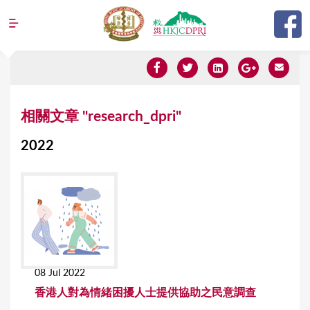
Jump to navigation
Y
相關文章 "research_dpri"
o
2022
u
a
r
e
h
e
08 Jul 2022
r
香港人對為情緒困擾人士提供協助之民意調查
e