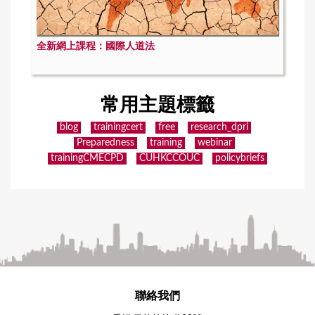
全新網上課程：國際人道法
常用主題標籤
blog
trainingcert
free
research_dpri
Preparedness
training
webinar
trainingCMECPD
CUHKCCOUC
policybriefs
聯絡我們