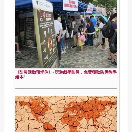
《防災活動預埋你》- 玩遊戲學防災，免費獲取防災教學
繪本!