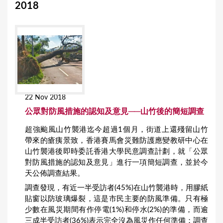
2018
22 Nov 2018
公眾對防風措施的認知及意見──山竹後的簡短調查
超強颱風山竹襲港迄今超過1個月，街道上還殘留山竹
帶來的瘡痍景致，香港賽馬會災難防護應變教研中心在
山竹襲港後即時委託香港大學民意調查計劃，就「公眾
對防風措施的認知及意見」進行一項簡短調查，並於今
天公佈調查結果。
調查發現，有近一半受訪者(45%)在山竹襲港時，用膠紙
貼窗以防玻璃爆裂，這是市民主要的防風準備。只有極
少數在風災期間有作停電(1%)和停水(2%)的準備，而逾
三成半受訪者(36%)表示完全沒為風災作任何準備；調查