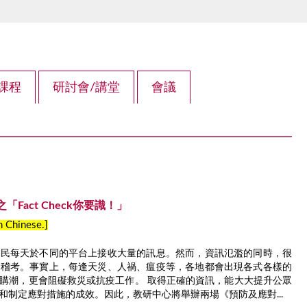
課程
研討會/講堂
會議
Fact Check你要識！」
in Chinese.]
市民每天於不同的平台上接收大量的訊息。然而，資訊氾濫的同時，很
從稽考。事實上，每逢天災、人禍、瘟疫等，各地都會出現各式各樣的
購潮，更會阻礙救災或抗疫工作。 取得正確的資訊，能大大提升公眾
和制定應對措施的成效。因此，教研中心將舉辦兩場《預防及應對...