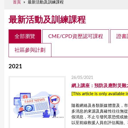
首頁
»
最新活動及訓練課程
e
最新活動及訓練課程
全部瀏覽
CME/CPD資歷認可課程
證書
社區參與計劃
2021
26/05/2021
網上講座：預防及應對災難之「
[This article is only available 
隨着網絡及各類新媒體普及，
多消息的來源及真確性往往無
假消息，不止引發民眾恐慌或搶
以至前線救援人員在評估風險、