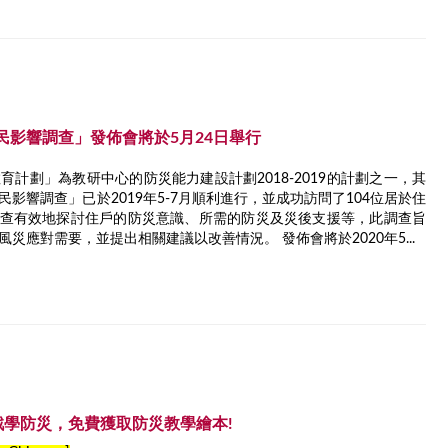
民影響調查」發佈會將於5月24日舉行
計劃」為教研中心的防災能力建設計劃2018-2019的計劃之一，其
影響調查」已於2019年5-7月順利進行，並成功訪問了104位居於住
調查有效地探討住戶的防災意識、所需的防災及災後支援等，此調查旨
災應對需要，並提出相關建議以改善情況。 發佈會將於2020年5...
戲學防災，免費獲取防災教學繪本!