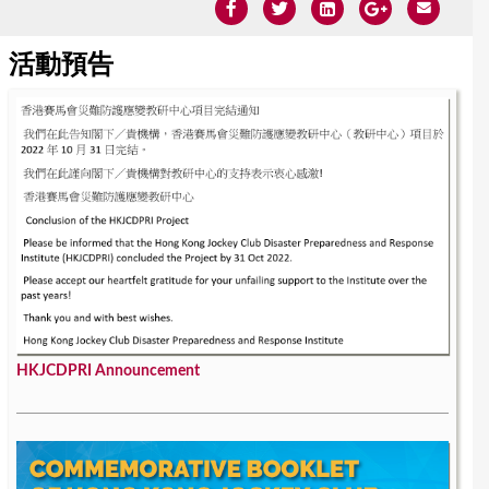
活動預告
HKJCDPRI Announcement