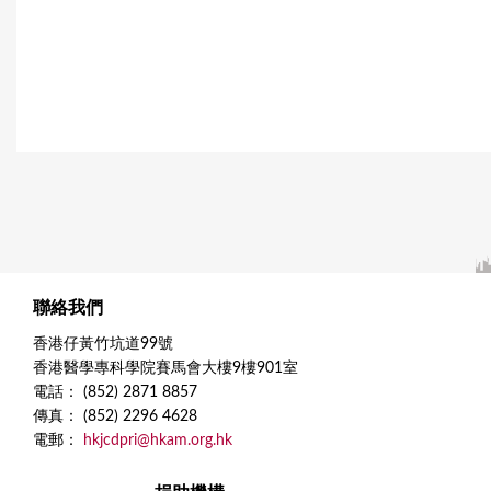
a
g
e
s
聯絡我們
香港仔黃竹坑道99號
香港醫學專科學院賽馬會大樓9樓901室
電話： (852) 2871 8857
傳真： (852) 2296 4628
電郵：
hkjcdpri@hkam.org.hk