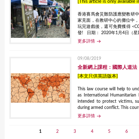
[This article is only available 
香港賽馬會災難防護應變教研中
家見面，在教研中心的攤位中，我
玩完遊戲後，還可免費獲得 <COP
發! 日期： 2020年1月4日（
更多詳情
09/08/2019
全新網上課程：國際人道法
[本文只供英語版本]
This law course will help to un
as International Humanitarian 
intended to protect victims, s
during armed conflict. This cour
更多詳情
1
2
3
4
5
6
P