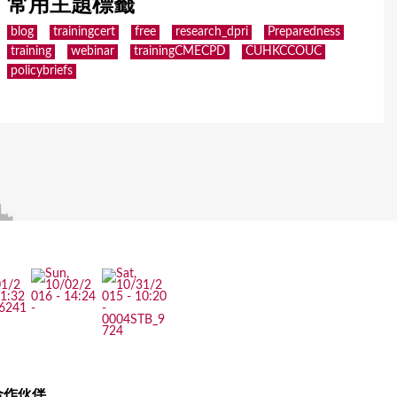
常用主題標籤
blog
trainingcert
free
research_dpri
Preparedness
training
webinar
trainingCMECPD
CUHKCCOUC
policybriefs
合作伙伴