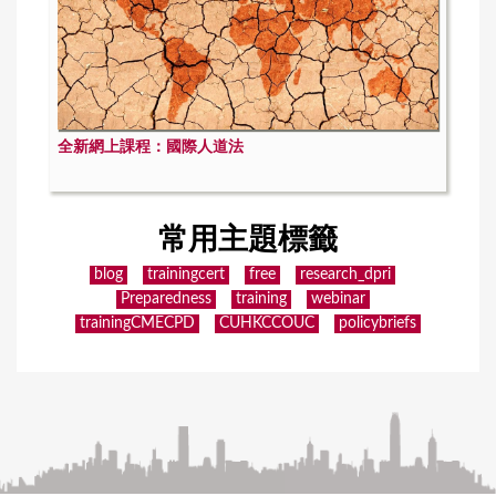
全新網上課程：國際人道法
常用主題標籤
blog
trainingcert
free
research_dpri
Preparedness
training
webinar
trainingCMECPD
CUHKCCOUC
policybriefs