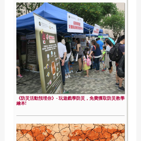
《防災活動預埋你》- 玩遊戲學防災，免費獲取防災教學
繪本!