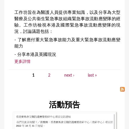
工作坊旨在為醫護人員提供專業知識，以及分享為大型
醫療及公共衞生緊急事故組織緊急事故流動應變隊的經
驗。工作坊檢視本港及國際緊急事故流動應變隊的現
況，討論議題包括：
- 了解應付重大緊急事故能力及重大緊急事故流動應變
能力
- 分享本港及英國現況
更多詳情
1
2
next ›
last »
P
a
g
活動預告
e
s