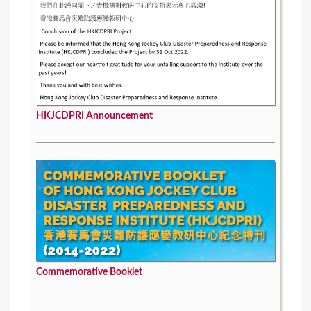
HKJCDPRI Announcement
Commemorative Booklet