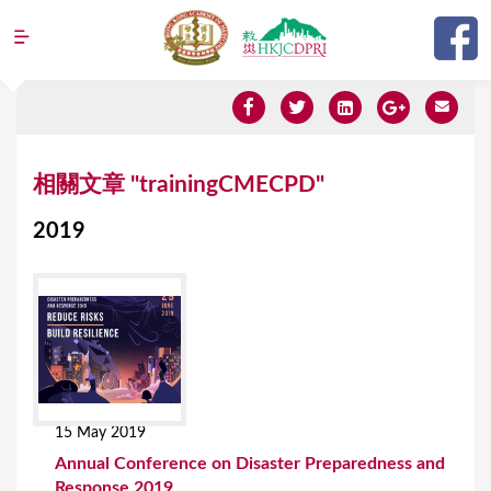
Jump to navigation
Y
相關文章 "trainingCMECPD"
o
2019
u
a
r
e
h
e
15 May 2019
r
Annual Conference on Disaster Preparedness and
e
Response 2019