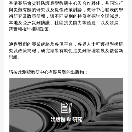
香港賽馬會災難防護應變教研中心與合作夥伴，共同進行
u
與災難有關的研究以及提倡政策討論，教研中心發表的學
術研究及政策簡報，讓不同界別的持份者探討全球減災、
a
本地及亞洲災難防護、社區抗災能力等議題，以及發展、
r
落實和檢討相關政策。
e
h
通過我們的專業網絡及各個平台，各界人士可獲得學術研
究及政策簡報，研究結果有助促進災難管理發展及啟發新
e
思維。
r
e
請按此瀏覽教研中心有關災難的出版物：