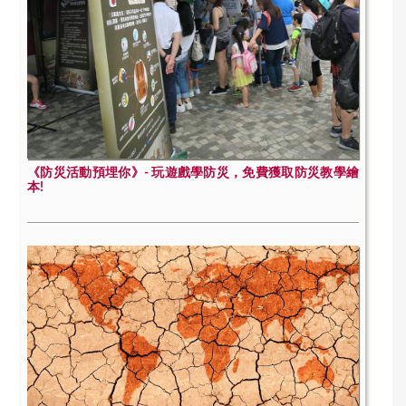
《防災活動預埋你》- 玩遊戲學防災，免費獲取防災教學繪
本!