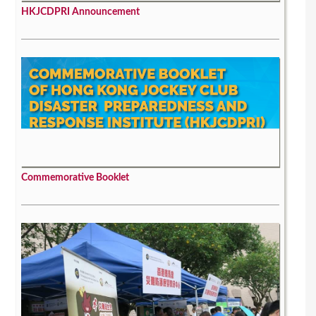
HKJCDPRI Announcement
Commemorative Booklet