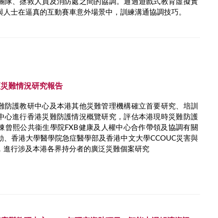
團隊、拯救人員及消防處之間的協調。通過遊戲式教育虛擬實
與人士在逼真的互動賽車意外場景中，訓練溝通協調技巧。
護災難情況研究報告
難防護教研中心及本港其他災難管理機構確立首要研究、培訓
中心進行香港災難防護情況概覽研究，評估本港現時災難防護
陳曾熙公共衞生學院FXB健康及人權中心合作帶領及協調有關
動、香港大學醫學院急症醫學部及香港中文大學CCOUC災害與
，進行涉及本港各界持分者的廣泛災難個案研究