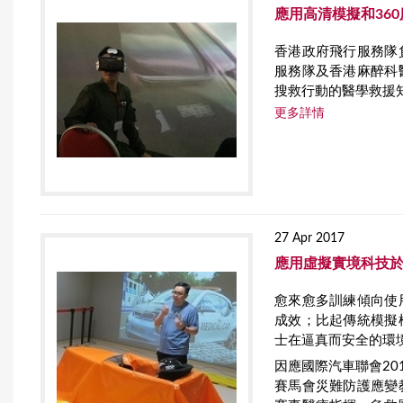
應用高清模擬和36
香港政府飛行服務隊
服務隊及香港麻醉科
搜救行動的醫學救援
更多詳情
27 Apr 2017
應用虛擬實境科技
愈來愈多訓練傾向使
成效；比起傳統模擬
士在逼真而安全的環
因應國際汽車聯會20
賽馬會災難防護應變