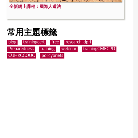
全新網上課程：國際人道法
常用主題標籤
blog
trainingcert
free
research_dpri
Preparedness
training
webinar
trainingCMECPD
CUHKCCOUC
policybriefs