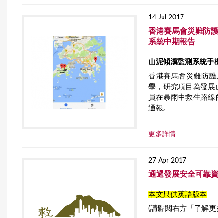
14 Jul 2017
香港賽馬會災難防護
系統中期報告
山泥傾瀉監測系統手
香港賽馬會災難防護
學，研究項目為發展
員在暴雨中救生路線
通報。
更多詳情
27 Apr 2017
通過發展安全可靠
本文只供英語版本
(請點閱右方「了解更