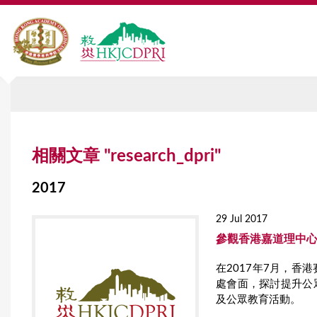
Y
相關文章 "research_dpri"
o
u
2017
a
29 Jul 2017
r
參觀香港嘉道理中
e
在2017年7月，
處會面，探討提升公
h
及公眾教育活動。
e