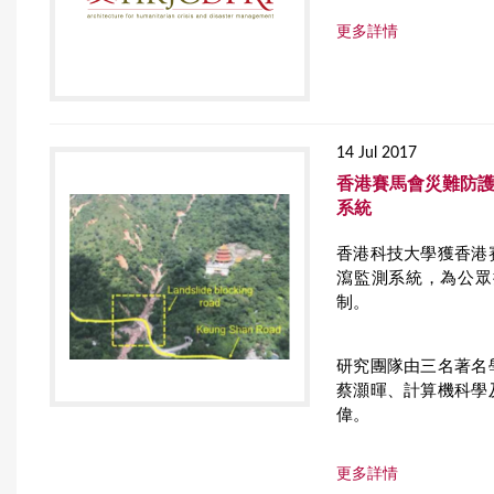
r
更多詳情
e
14 Jul 2017
香港賽馬會災難防護
系統
香港科技大學獲香港
瀉監測系統，為公眾
制。
研究團隊由三名著名
蔡灝暉、計算機科學
偉。
更多詳情