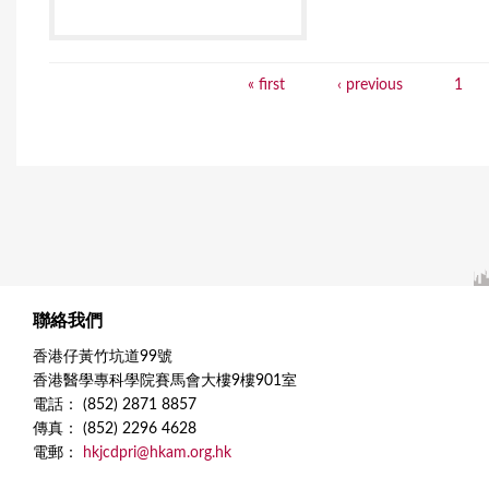
« first
‹ previous
1
P
a
g
e
s
聯絡我們
香港仔黃竹坑道99號
香港醫學專科學院賽馬會大樓9樓901室
電話： (852) 2871 8857
傳真： (852) 2296 4628
電郵：
hkjcdpri@hkam.org.hk