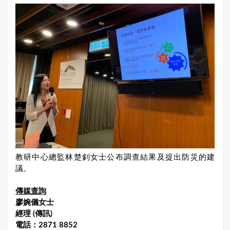
教研中心總監林楚釗女士公布調查結果及提出防災的建
議。
傳媒查詢
廖婉儀女士
經理 (傳訊)
電話：2871 8852