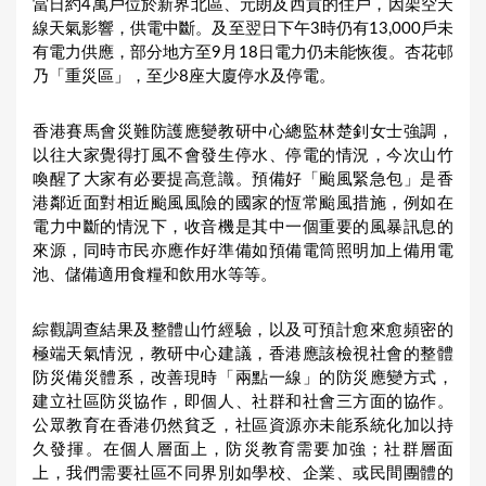
當日約4萬戶位於新界北區、元朗及西貢的住戶，因架空天
線天氣影響，供電中斷。及至翌日下午3時仍有13,000戶未
有電力供應，部分地方至9月18日電力仍未能恢復。杏花邨
乃「重災區」，至少8座大廈停水及停電。
香港賽馬會災難防護應變教研中心總監林楚釗女士強調，
以往大家覺得打風不會發生停水、停電的情況，今次山竹
喚醒了大家有必要提高意識。預備好「颱風緊急包」是香
港鄰近面對相近颱風風險的國家的恆常颱風措施，例如在
電力中斷的情況下，收音機是其中一個重要的風暴訊息的
來源，同時市民亦應作好準備如預備電筒照明加上備用電
池、儲備適用食糧和飲用水等等。
綜觀調查結果及整體山竹經驗，以及可預計愈來愈頻密的
極端天氣情況，教研中心建議，香港應該檢視社會的整體
防災備災體系，改善現時「兩點一線」的防災應變方式，
建立社區防災協作，即個人、社群和社會三方面的協作。
公眾教育在香港仍然貧乏，社區資源亦未能系統化加以持
久發揮。在個人層面上，防災教育需要加強；社群層面
上，我們需要社區不同界別如學校、企業、或民間團體的