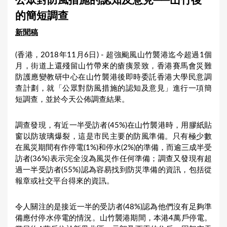
公眾對防風措施的認知及意見──山竹後
a
的簡短調查
r
新聞稿
e
h
(香港，2018年11月6日) - 超強颱風山竹襲港迄今超過1個
月，街道上還殘留山竹帶來的瘡痍景致，香港賽馬會災難
e
防護應變教研中心在山竹襲港後即時委託香港大學民意調
r
查計劃，就「公眾對防風措施的認知及意見」進行一項簡
e
短調查，並於今天公佈調查結果。
調查發現，有近一半受訪者(45%)在山竹襲港時，用膠紙貼
窗以防玻璃爆裂，這是市民主要的防風準備。只有極少數
在風災期間有作停電(1%)和停水(2%)的準備，而逾三成半受
訪者(36%)表示完全沒為風災作任何準備；調查又發現有超
過一半受訪者(55%)認為容易找到防災準備的資訊，包括從
報章或社交平台得來的資訊。
令人關注的是接近一半的受訪者(48%)認為他們沒有足夠準
備應付停水停電的情況。山竹襲港期間，本港4萬戶停電。