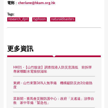
電郵
：
cherlane@hkam.org.hk
Tags
:
research_dpri
typhoon
naturaldisasters
更多資訊
HK01 -【山竹餘波】調查指港人防災意識低 前拆彈
專家嚐斷水電狼狽滋味
東網 - 山竹來襲36%人無準備 機構籲防災勿3分鐘熱
度
眾新聞 - 賽馬會災難防護中心：政府「太遙遠」須學自
救 家中常備「緊急包」