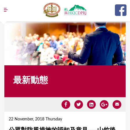
Jump to navigation
最新動態
Y
o
22 November, 2018 Thursday
u