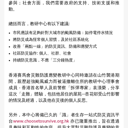
參與；社會方面，我們需要政府的支持、技術支援和推
動。
總括而言，教研中心有以下建議:
市民應該有足夠針對大城市的颱風防備：如停電停水情況
將防災成為恆常個人習慣，及於社區系統化
改善「兩點一線」的防災資訊、防備和應變方式
社區防災協作: 個人、社群、社會
持續防災意識，不應「三分鐘熱度」
香港賽馬會災難防護應變教研中心同時邀請在山竹襲港期
間，親歷超強颱風威力而被逼撤離住所的教研中心理事會
成員 - 香港首名華人及前警察「拆彈專家」袁漢榮，分享
這次「走難」體驗，包括他居住的屋苑─杏花邨受山竹影響
的情況及經過，以及他在災後的個人反思。
另外，本中心籌備已久的「識」者生存一站式防災資訊平
台
www.choosetosurvive.org.hk
亦已隆重推出，旨在透過
具趣味和互動性的內容，提升大眾對災難防護及應變的意