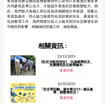
香港賽馬會災難防護應變教研中心深明只有通過社會各界
共同參與及齊心合力，才能提升香港的災難應變能力。因
此，我們致力為個人與社區提供相關指引和資源，鼓勵公
眾肩負責任，同心協力保護性命及財產的安全。通過多元
化的教育工作，我們期望社區人士能共同評估災難發生的
可能性和影響，積極做好防備工作，減低風險。
相關資訊 :
23/12/2019
《防災活動預埋你》- 玩遊戲學防災，
免費獲取防災教學繪本!
更多詳情
10/10/2019
「防災零距離」嘉年華2019—邊玩邊
學，輕鬆學防災！
更多詳情