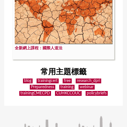
全新網上課程：國際人道法
常用主題標籤
blog
trainingcert
free
research_dpri
Preparedness
training
webinar
trainingCMECPD
CUHKCCOUC
policybriefs