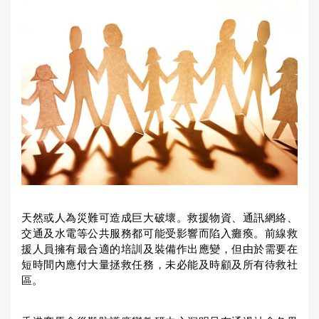
u
a
r
e
h
e
r
e
天然或人為災難可造成巨大破壞。救援物資、通訊網絡、
交通及水電等公共服務都可能受影響而陷入癱瘓。前線救
援人員擁有最合適的培訓及裝備作出應變，但由於需要在
短時間內應付大量拯救任務，未必能及時顧及所有待救社
區。