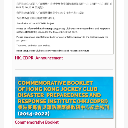
HKJCDPRI Announcement
Commemorative Booklet