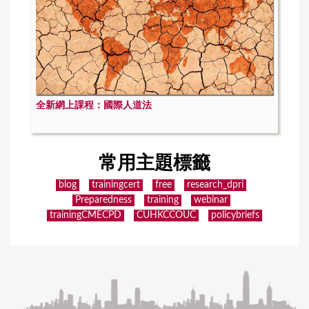
全新網上課程：國際人道法
常用主題標籤
blog
trainingcert
free
research_dpri
Preparedness
training
webinar
trainingCMECPD
CUHKCCOUC
policybriefs