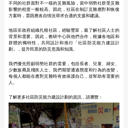
不同的社群面對不一樣的災難風險，當中弱勢社群受災難
u
影響的程度一般較高。因此，社區在制訂災難應對和恢復
方案時，需因應各自情況尋求合適的支援和建議。
a
r
地區非政府組織扎根社區，經驗豐富，最了解社區人士的
e
背景和需要。因此，教研中心與他們合作，根據各地區和
h
群體的獨特性，共同設計和推行「社區防災能力建設計
劃」，提升民眾的防災意識和知識。
e
r
我們優先照顧弱勢社群的需要，包括長者、兒童、婦女、
e
少數族裔及殘疾人士。我們期望通過態度和行為的改變，
每個人都能在應對災難時有效保護自己，並幫助有需要的
人。
了解更多社區防災能力建設計劃的資訊，請瀏覽：