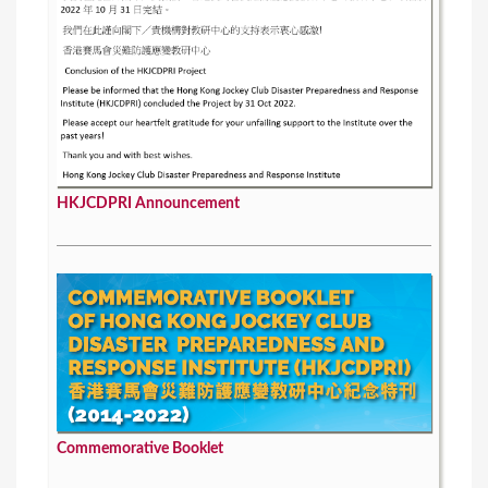
HKJCDPRI Announcement
Commemorative Booklet