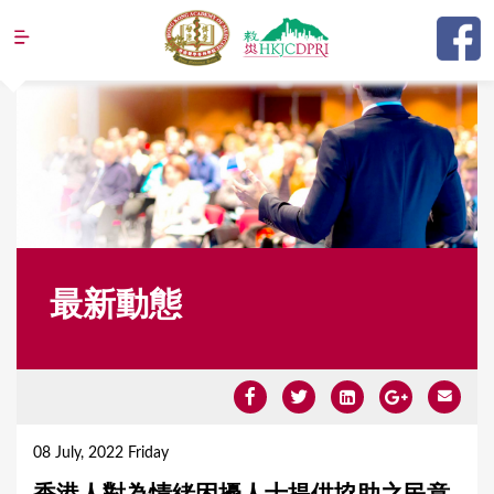
Jump to navigation
最新動態
Y
o
08 July, 2022 Friday
u