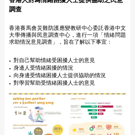
香港人對為情緒困擾人士提供協助之民意
a
調查
r
e
香港賽馬會災難防護應變教研中心委託香港中文
h
大學傳播與民意調查中心，進行一項「情緒問題
e
求助情況意見調查」，旨在了解以下事宜：
r
e
對自己幫助情緒受困擾人士的意見
身邊人受情緒困擾的情況
向身邊受情緒困擾人士提供協助的情況
對學習幫助受情緒困擾人士的意見