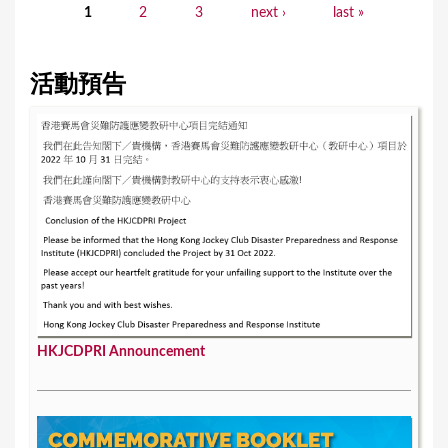
1
2
3
next ›
last »
P
a
活動預告
g
e
s
HKJCDPRI Announcement