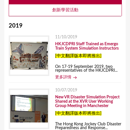
創新學習活動
2019
11/10/2019
HKJCDPRI Staff Trained as Emergo
Train System Simulation Instructors
[中文翻譯版本即將推出]
On 17-19 September 2019, two
representatives of the HKJCDPRI...
更多詳情
10/07/2019
New VR Disaster Simulation Project
Shared at the XVR User Working
Group Meeting in Manchester
[中文翻譯版本即將推出]
The Hong Kong Jockey Club Disaster
Preparedness and Response...