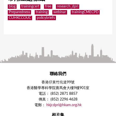
blog
trainingcert
free
research_dpri
Preparedness
training
webinar
trainingCMECPD
CUHKCCOUC
policybriefs
聯絡我們
香港仔黃竹坑道99號
香港醫學專科學院賽馬會大樓9樓901室
電話： (852) 2871 8857
傳真： (852) 2296 4628
電郵：
hkjcdpri@hkam.org.hk
相片集