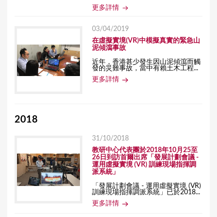
更多詳情
03/04/2019
在虛擬實境(VR)中模擬真實的緊急山
泥傾瀉事故
近年，香港甚少發生因山泥傾瀉而觸
發的災難事故，當中有賴土木工程...
更多詳情
2018
31/10/2018
教研中心代表團於2018年10月25至
26日到訪首爾出席「發展計劃會議 -
運用虛擬實境 (VR) 訓練現場指揮調
派系統」
「發展計劃會議 - 運用虛擬實境 (VR)
訓練現場指揮調派系統」已於2018...
更多詳情