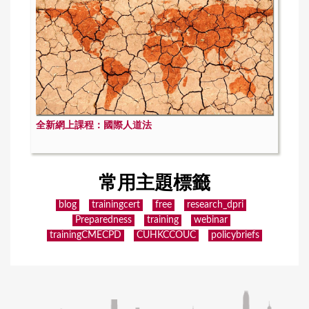
全新網上課程：國際人道法
常用主題標籤
blog
trainingcert
free
research_dpri
Preparedness
training
webinar
trainingCMECPD
CUHKCCOUC
policybriefs