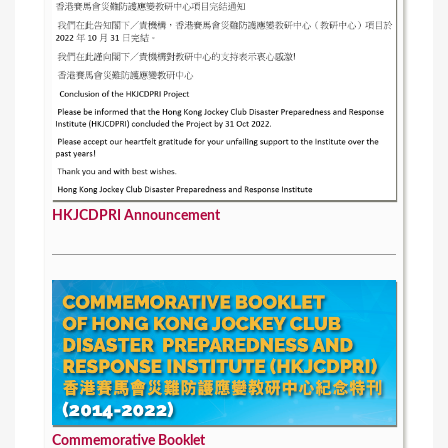
HKJCDPRI Announcement
Commemorative Booklet