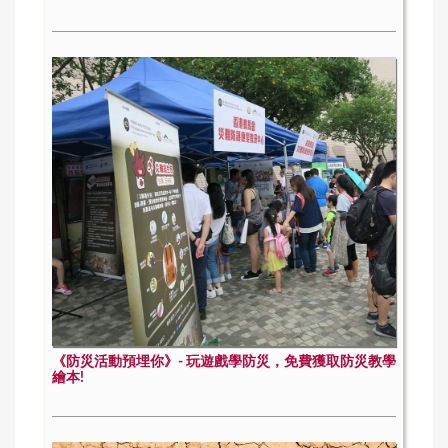
《防災活動預埋你》- 玩遊戲學防災，免費獲取防災教學
繪本!