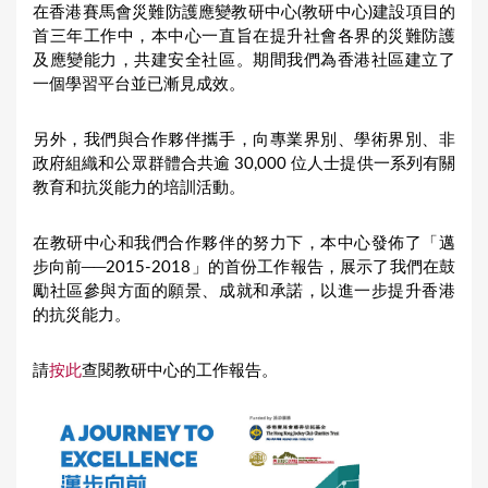
在香港賽馬會災難防護應變教研中心(教研中心)建設項目的
u
首三年工作中，本中心一直旨在提升社會各界的災難防護
及應變能力，共建安全社區。期間我們為香港社區建立了
a
一個學習平台並已漸見成效。
r
e
另外，我們與合作夥伴攜手，向專業界別、學術界別、非
h
政府組織和公眾群體合共逾 30,000 位人士提供一系列有關
教育和抗災能力的培訓活動。
e
r
在教研中心和我們合作夥伴的努力下，本中心發佈了「邁
e
步向前──2015-2018」的首份工作報告，展示了我們在鼓
勵社區參與方面的願景、成就和承諾，以進一步提升香港
的抗災能力。
請
按此
查閱教研中心的工作報告。