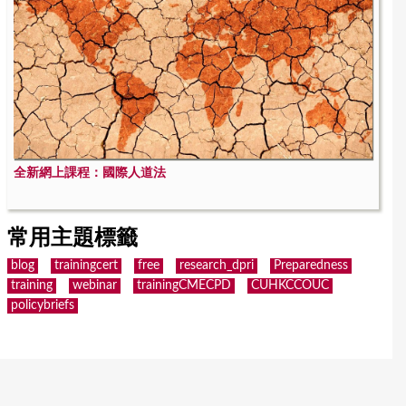
全新網上課程：國際人道法
常用主題標籤
blog
trainingcert
free
research_dpri
Preparedness
training
webinar
trainingCMECPD
CUHKCCOUC
policybriefs