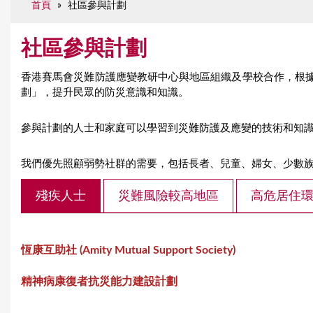
首頁
»
社區參與計劃
e
社區參與計劃
香港賽馬會災難防護應變教研中心與地區組織及學校合作，根
劃」，提升民眾的防災意識和知識。
參與計劃的人士和家庭可以學習到災難防護及應變的技術和知
我們優先照顧弱勢社群的需要，包括長者、兒童、婦女、少數
殘疾人士
災難風險較高地區
高危居住
恆康互助社 (
Amity Mutual Support Society
)
精神病康復者抗災能力建設計劃