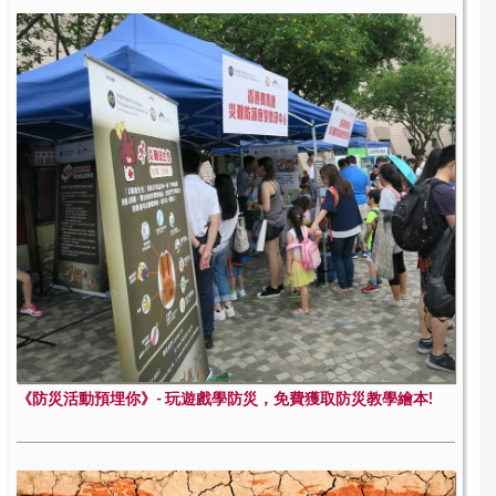
《防災活動預埋你》- 玩遊戲學防災，免費獲取防災教學繪本!