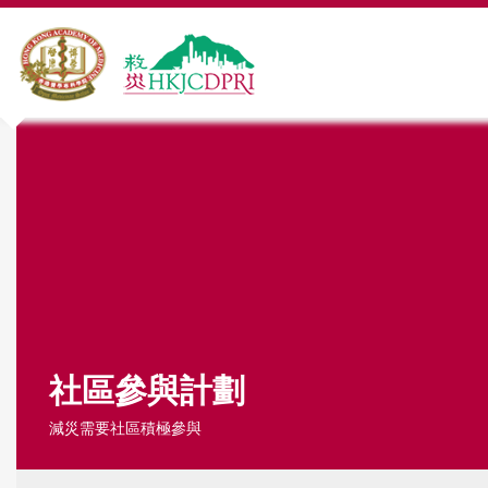
Y
o
u
a
r
e
h
社區參與計劃
e
減災需要社區積極參與
r