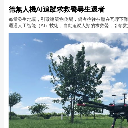
u
德無人機AI追蹤求救聲尋生還者
a
每當發生地震，引致建築物倒塌，傷者往往被壓在瓦礫下
通過人工智能（AI）技術，自動追蹤人類的求救聲，引領
r
e
h
e
r
e