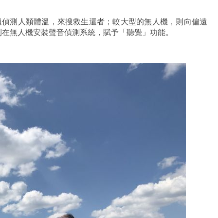
過偵測人類體溫，來搜救生還者；較大型的無人機，則向偏遠
究團隊則在無人機安裝聲音偵測系統，賦予「聽覺」功能。