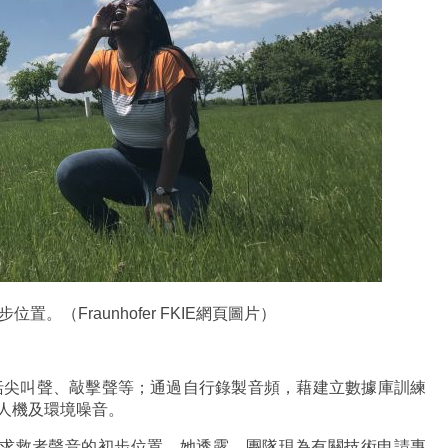
（Fraunhofer FKIE網頁圖片）
括尖叫聲、敲擊聲等；通過自行錄製音頻，藉建立數據庫訓練
無人機及環境噪音。
蹤到求救者聲音的初步位置。她透露，團隊現為有關技術申請專