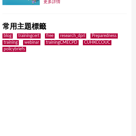
更多詳情
常用主題標籤
blog
trainingcert
free
research_dpri
Preparedness
training
webinar
trainingCMECPD
CUHKCCOUC
policybriefs