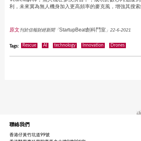
利，未來冀為無人機身加入更高頻率的麥克風，增強其搜索
原文
StartupBeat創科鬥室
刊於信報財經新聞「
」22-6-2021
Rescue
AI
technology
Innovation
Drones
Tags
:
聯絡我們
香港仔黃竹坑道99號