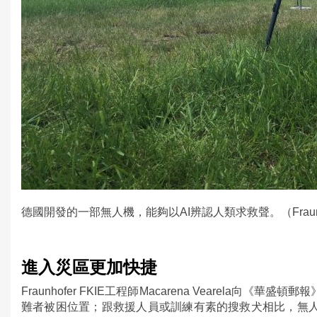
德國開發的一部無人機，能夠以AI辨認人類求救聲。（Fraunho
進入災區更加快捷
Fraunhofer FKIE工程師Macarena Vearela向《華盛頓郵報
難者被困位置；跟救援人員或訓練有素的搜救犬相比，無