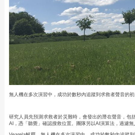
無人機在多次演習中，成功於數秒內追蹤到求救者聲音的初步位置。
研究人員先預測求救者於災難時，會發出的潛在聲音，包
AI，憑「聽覺」確認搜救位置。團隊另以AI演算法，過濾
Vearela解釋，無人機在多次演習中，成功於數秒內追