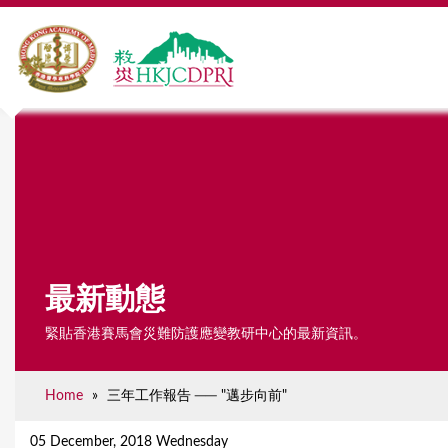
最新動態
緊貼香港賽馬會災難防護應變教研中心的最新資訊。
Home
»
三年工作報告 ── "邁步向前"
Y
o
05 December, 2018 Wednesday