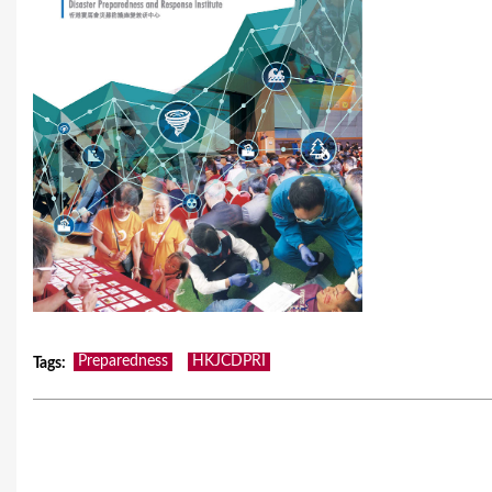
Preparedness
HKJCDPRI
Tags
: