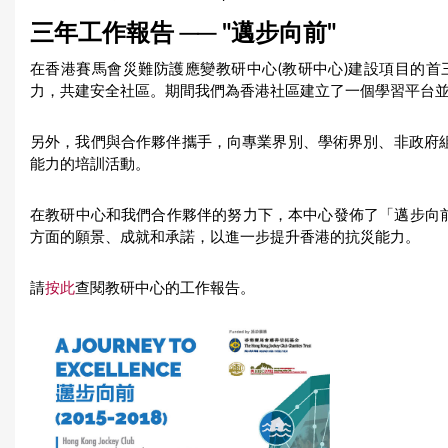
u
三年工作報告 ── "邁步向前"
a
在香港賽馬會災難防護應變教研中心(教研中心)建設項目的
力，共建安全社區。期間我們為香港社區建立了一個學習平台
r
e
另外，我們與合作夥伴攜手，向專業界別、學術界別、非政府組織
能力的培訓活動。
h
e
在教研中心和我們合作夥伴的努力下，本中心發佈了「邁步向前─
方面的願景、成就和承諾，以進一步提升香港的抗災能力。
r
e
請
按此
查閱教研中心的工作報告。