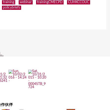
training
webinar
trainingCMECPD
CUHKCCOUC
policybriefs
合作伙伴