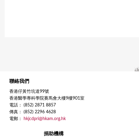
聯絡我們
香港仔黃竹坑道99號
香港醫學專科學院賽馬會大樓9樓901室
電話： (852) 2871 8857
傳真： (852) 2296 4628
電郵：
hkjcdpri@hkam.org.hk
捐助機構