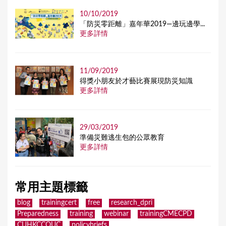
10/10/2019
「防災零距離」嘉年華2019—邊玩邊學...
更多詳情
11/09/2019
得獎小朋友於才藝比賽展現防災知識
更多詳情
29/03/2019
準備災難逃生包的公眾教育
更多詳情
常用主題標籤
blog
trainingcert
free
research_dpri
Preparedness
training
webinar
trainingCMECPD
CUHKCCOUC
policybriefs