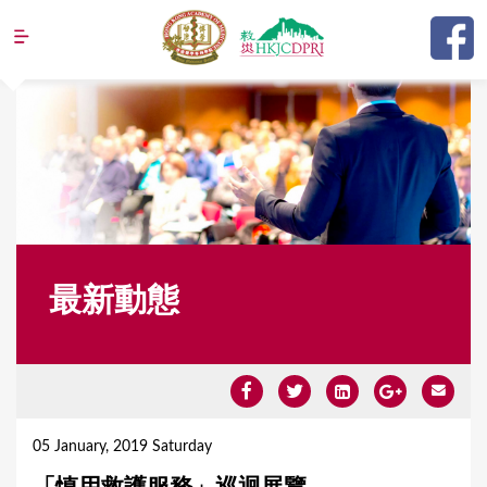
Jump to navigation
最新動態
Y
o
05 January, 2019 Saturday
u