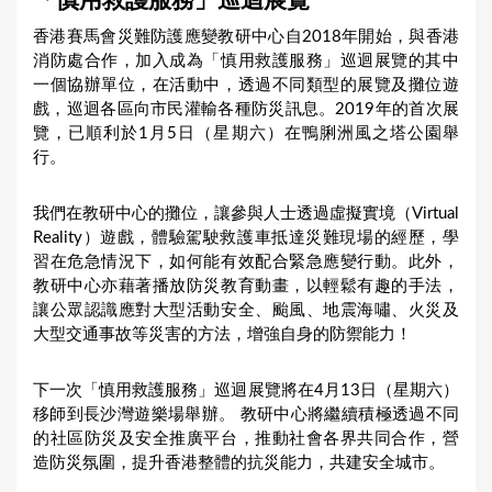
「慎用救護服務」巡迴展覽
a
香港賽馬會災難防護應變教研中心自2018年開始，與香港
r
消防處合作，加入成為「慎用救護服務」巡迴展覽的其中
e
一個協辦單位，在活動中，透過不同類型的展覽及攤位遊
戲，巡迴各區向市民灌輸各種防災訊息。2019年的首次展
h
覽，已順利於1月5日（星期六）在鴨脷洲風之塔公園舉
e
行。
r
e
我們在教研中心的攤位，讓參與人士透過虛擬實境（Virtual
Reality）遊戲，體驗駕駛救護車抵達災難現場的經歷，學
習在危急情況下，如何能有效配合緊急應變行動。此外，
教研中心亦藉著播放防災教育動畫，以輕鬆有趣的手法，
讓公眾認識應對大型活動安全、颱風、地震海嘯、火災及
大型交通事故等災害的方法，增強自身的防禦能力！
下一次「慎用救護服務」巡迴展覽將在4月13日（星期六）
移師到長沙灣遊樂場舉辦。 教研中心將繼續積極透過不同
的社區防災及安全推廣平台，推動社會各界共同合作，營
造防災氛圍，提升香港整體的抗災能力，共建安全城市。