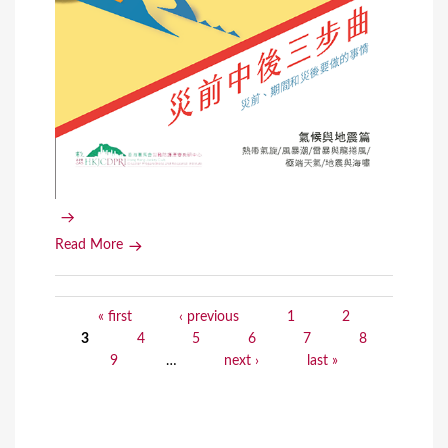
Read More
« first
‹ previous
1
2
P
3
4
5
6
7
8
a
9
…
next ›
last »
g
e