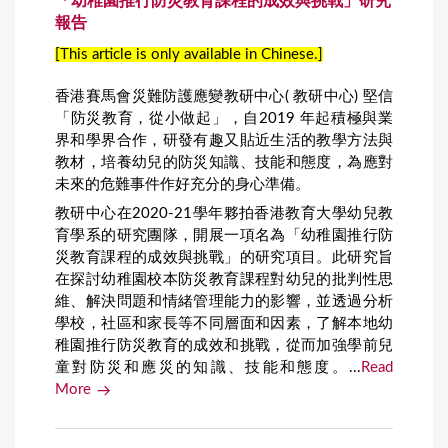
「幼稚園推行防災教育課程的成效與挑戰」研究
報告
[This article is only available in Chinese.]
香港賽馬會災難防護應變教研中心( 教研中心) 堅信
「防災教育，從小做起」，自2019 年起積極與業
界和學界合作，研發有趣又貼近生活的教學方法與
教材，培養幼兒的防災知識、技能和態度，為應對
未來的危難事件作好充分的身心準備。
教研中心在2020-21學年夥拍香港教育大學幼兒教
育學系的研究團隊，開展一項名為「幼稚園推行防
災教育課程的成效與挑戰」的研究項目。此研究旨
在探討幼稚園校本防災教育課程對幼兒的批判性思
維、解決問題和情緒管理能力的影響，並透過分析
學校，社區和家長等不同層面和因素，了解本地幼
稚園推行防災教育的成效和挑戰，從而加強學前兒
童對防災和應災的知識、技能和態度。...
Read
More