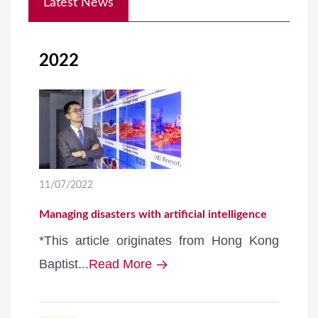
Latest News
o
u
a
2022
r
e
h
e
r
e
11/07/2022
Managing disasters with artificial intelligence
*This article originates from Hong Kong
Baptist...
Read More