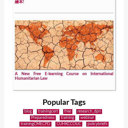
繪本!
A New Free E-learning Course on International
Humanitarian Law
Popular Tags
blog
trainingcert
free
research_dpri
Preparedness
training
webinar
trainingCMECPD
CUHKCCOUC
policybriefs