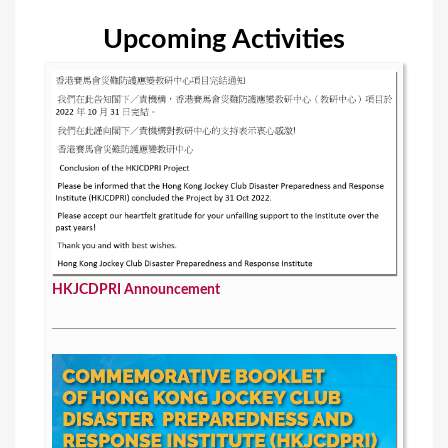
s
Upcoming Activities
HKJCDPRI Announcement