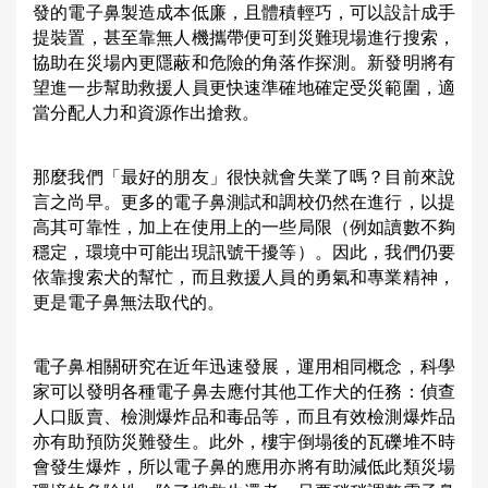
發的電子鼻製造成本低廉，且體積輕巧，可以設計成手
提裝置，甚至靠無人機攜帶便可到災難現場進行搜索，
協助在災場內更隱蔽和危險的角落作探測。新發明將有
望進一步幫助救援人員更快速準確地確定受災範圍，適
當分配人力和資源作出搶救。
那麼我們「最好的朋友」很快就會失業了嗎？目前來說
言之尚早。更多的電子鼻測試和調校仍然在進行，以提
高其可靠性，加上在使用上的一些局限（例如讀數不夠
穩定，環境中可能出現訊號干擾等）。因此，我們仍要
依靠搜索犬的幫忙，而且救援人員的勇氣和專業精神，
更是電子鼻無法取代的。
電子鼻相關研究在近年迅速發展，運用相同概念，科學
家可以發明各種電子鼻去應付其他工作犬的任務：偵查
人口販賣、檢測爆炸品和毒品等，而且有效檢測爆炸品
亦有助預防災難發生。此外，樓宇倒塌後的瓦礫堆不時
會發生爆炸，所以電子鼻的應用亦將有助減低此類災場