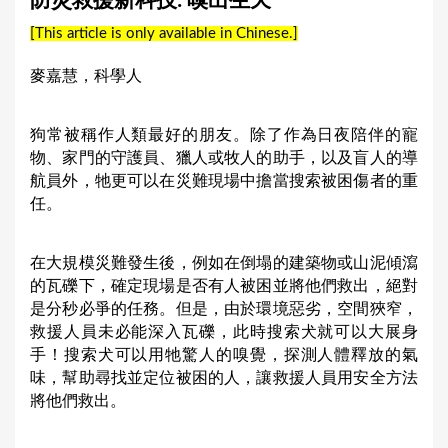
防災救援新科技: 嗅出生天
a
[This article is only available in Chinese.]
r
e
麥嘉慧，科學人
h
e
狗常被稱作人類最好的朋友。除了作為日夜陪伴的寵
物、家門的守護員、獵人或牧人的助手，以及盲人的導
r
航員外，牠更可以在災難現場中擔當搜索被困傷者的重
e
任。
在大規模災難發生後，例如在倒塌的建築物或山泥傾瀉
的瓦礫下，確定現場是否有人被困並將他們救出，絕對
是分秒必爭的任務。但是，由於環境惡劣，空間狹窄，
救援人員未必能深入瓦礫，此時搜索犬就可以大展身
手！搜索犬可以用牠驚人的嗅覺，探測人體釋放的氣
味，幫助尋找並定位被困的人，讓救援人員用安全方法
將他們救出。