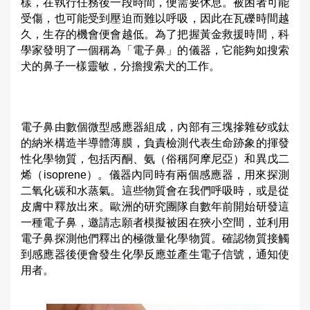
樣，在執行任務後一段時間，便需要休息。被困者可能
受傷，也可能受到壓迫而難以呼吸，因此在瓦礫時間越
久，生存的機會便會越低。為了把握黃金救援時間，科
學家發明了一個稱為「電子鼻」的儀器，它能夠如搜索
犬的鼻子一樣靈敏，分擔搜索犬的工作。
電子鼻由數個微型感應器組成，內部有三塊摻雜矽或鈦
的納米構造半導體薄膜，負責檢測代表生命跡象的揮發
性化學物質，包括丙酮、氨（俗稱阿摩尼亞）和異戊二
烯（isoprene）。儀器內同時有兩個感應器，用來探測
二氧化碳和水蒸氣。這些物質會在我們呼吸時，或是從
皮膚中釋放出來。歐洲的研究團隊自數年前開始研發這
一種電子鼻，邀請志願者模擬被困在狹小空間，並利用
電子鼻探測他們釋出的極微量化學物質。確認物質接觸
到感應器後便會發生化學反應並產生電子信號，通知使
用者。