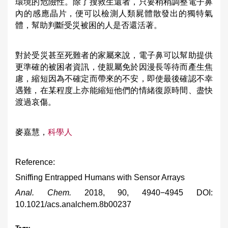
環境的危險性。除了搜救生還者，只要稍稍調整電子鼻
內的感應晶片，便可以檢測人類屍體散發出的獨特氣
體，幫助判斷受災被困的人是否還活著。
對於受災甚至死難者的家屬來說，電子鼻可以幫助提供
更準確的被困者資訊，使親屬免於因漫長等待而產生焦
慮，縮短因為不確定而帶來的不安，即使最後確認不幸
遇難，在某程度上亦能縮短他們的情緒復原時間、盡快
渡過哀傷。
麥嘉慧，
科學人
Reference:
Sniffing Entrapped Humans with Sensor Arrays
Anal. Chem.
2018, 90, 4940−4945 DOI:
10.1021/acs.analchem.8b00237