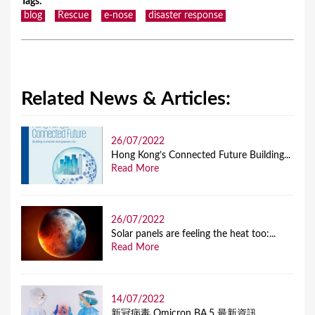
Tags
:
blog
Rescue
e-nose
disaster response
Related News & Articles:
26/07/2022
Hong Kong’s Connected Future Building...
Read More
26/07/2022
Solar panels are feeling the heat too:...
Read More
14/07/2022
新冠病毒 Omicron BA.5 最新資訊