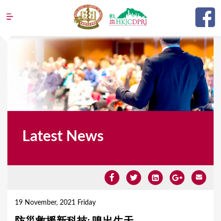
Jump to navigation
Latest News
Y
o
19 November, 2021 Friday
u