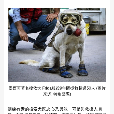
墨西哥著名搜救犬 Frida服役9年間拯救超過50人 (圖片
來源: 轉角國際)
訓練有素的搜索犬既忠心又勇敢，可是與救援人員一