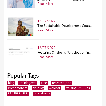
Read More
12/07/2022
The Sustainable Development Goals...
Read More
12/07/2022
Fostering Children’s Participation in...
Read More
Popular Tags
blog
trainingcert
free
research_dpri
Preparedness
training
webinar
trainingCMECPD
CUHKCCOUC
policybriefs