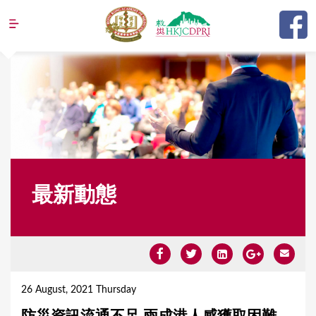
Jump to navigation
最新動態
Y
o
26 August, 2021 Thursday
u