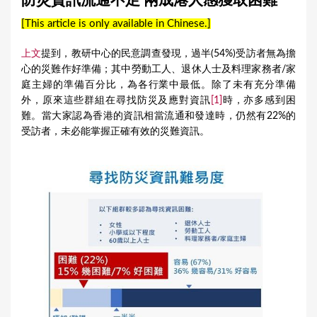
防災資訊流通不足 兩成港人感獲取困難
a
[This article is only available in Chinese.]
r
e
上文
提到，教研中心的民意調查發現，過半(54%)受訪者無為擔
心的災難作好準備；其中勞動工人、退休人士及料理家務者/家
h
庭主婦的準備百分比，為各行業中最低。除了未有充分準備
e
外，原來這些群組在尋找防災及應對資訊
[1]
時，亦多感到困
r
難。當大家認為香港的資訊相當流通和發達時，仍然有22%的
受訪者，未必能掌握正確有效的災難資訊。
e