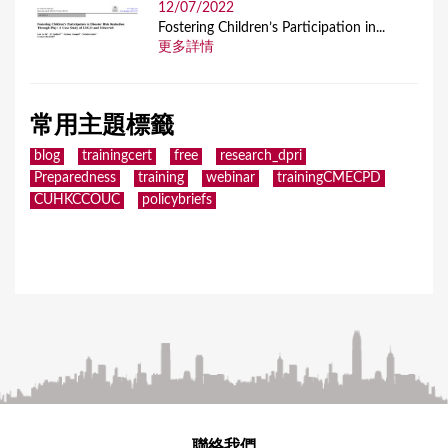
12/07/2022
Fostering Children’s Participation in...
更多詳情
常用主題標籤
blog
trainingcert
free
research_dpri
Preparedness
training
webinar
trainingCMECPD
CUHKCCOUC
policybriefs
聯絡我們