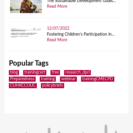
The Sustainable Development Goals...
Read More
12/07/2022
Fostering Children’s Participation in...
Read More
Popular Tags
blog
trainingcert
free
research_dpri
Preparedness
training
webinar
trainingCMECPD
CUHKCCOUC
policybriefs