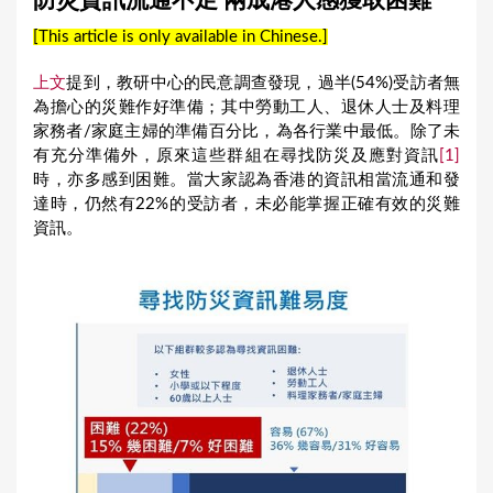
防災資訊流通不足 兩成港人感獲取困難
a
[This article is only available in Chinese.]
r
e
上文
提到，教研中心的民意調查發現，過半(54%)受訪者無
為擔心的災難作好準備；其中勞動工人、退休人士及料理
h
家務者/家庭主婦的準備百分比，為各行業中最低。除了未
e
有充分準備外，原來這些群組在尋找防災及應對資訊
[1]
r
時，亦多感到困難。當大家認為香港的資訊相當流通和發
達時，仍然有22%的受訪者，未必能掌握正確有效的災難
e
資訊。