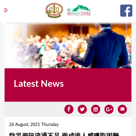
Jump to navigation
Latest News
Y
o
26 August, 2021 Thursday
u