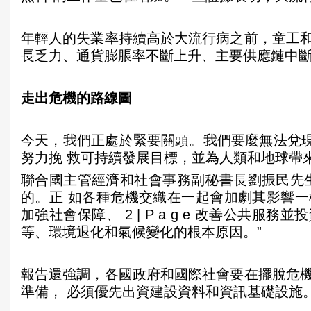
年輕人的失業率持續高於大流行病之前，童工
長乏力、通貨膨脹率不斷上升、主要供應鏈中
走出危機的路線圖
今天，我們正處於緊要關頭。我們要麼無法兌現援
努力挽 救可持續發展目標，並為人類和地球帶
聯合國主管經濟和社會事務副秘書長劉振民先
的。正 如各種危機交織在一起會加劇其影響
加強社會保障、 2 | P a g e 改善公共
等、環境退化和氣候變化的根本原因。”
報告還強調，各國政府和國際社會要在擺脫危
準備， 必須優先出資建設資料和資訊基礎設施