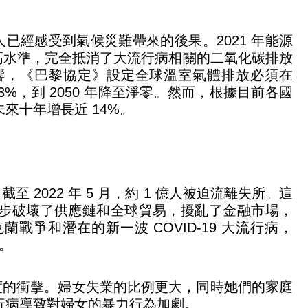
已經感受到氣候災難帶來的後果。2021 年能源
最高水準，完全抵消了大流行病相關的二氧化碳排放
響，《巴黎協定》設定全球溫室氣體排放必須在
 43%，到 2050 年降至淨零。然而，根據目前各國
來十年增長近 14%。
2022 年 5 月，約 1 億人被迫流離失所。這
一步破壞了供應鏈和全球貿易，擾亂了金融市場，
戰爭和潛在的新一波 COVID-19 大流行病，
點。
度的衝擊。婦女失業的比例更大，同時她們的家庭
行病導致對婦女的暴力行為加劇。