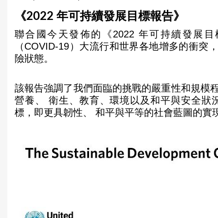
u
《2022 年可持續發展目標報告》
a
聯合國今天發佈的《2022 年可持續發展目
（COVID-19）大流行和世界各地增多的衝突
r
險狀態。
e
h
該報告強調了我們面臨的挑戰的嚴重性和規模
營養、 衛生、教育、環境以及和平與安全狀
e
標，即更具韌性、 和平與平等的社會藍圖的實
r
e