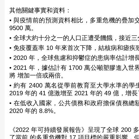
其他關鍵事實和資料：
• 與疫情前的預測資料相比，多重危機的疊加交織將
9500 萬。
• 全球大約十分之一的人口正遭受饑餓，接近
• 免疫覆蓋率 10 年來首次下降，結核病和瘧
• 2020 年，全球焦慮和抑鬱症的患病率估計
• 2021 年，據估計有 1700 萬公噸塑膠進
將 增加一倍或兩倍。
• 約有 2400 萬名從學前教育至大學水準的
2019 年的 41 億激增至 2021 年的 49 億，增長
• 在低收入國家，公共債務和政府擔保債務總額與
2020 年的 8.8%。
《2022 年可持續發展報告》呈現了全球 20
了當前 的多重危機對 17 項目標的嚴重影響