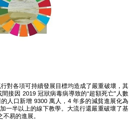
 大流行對各項可持續發展目標均造成了嚴重破壞，其
間接因 2019 冠狀病毒病導致的“超額死亡”人數
貧困的人口新增 9300 萬人，4 年多的減貧進展化為
法參加一半以上的線下教學。大流行還嚴重破壞了基
來之不易的進展。