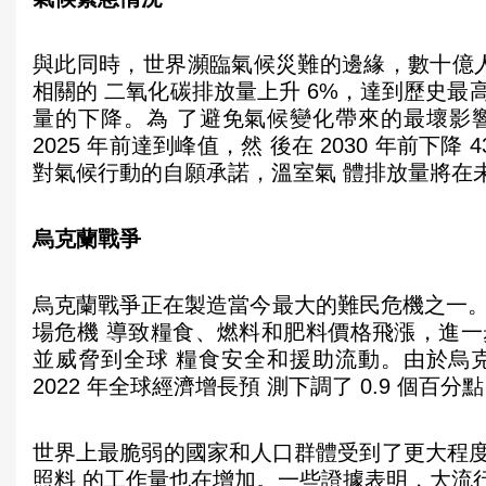
與此同時，世界瀕臨氣候災難的邊緣，數十億人
相關的 二氧化碳排放量上升 6%，達到歷史
量的下降。為 了避免氣候變化帶來的最壞影
2025 年前達到峰值，然 後在 2030 年前下降
對氣候行動的自願承諾，溫室氣 體排放量將在未
烏克蘭戰爭
烏克蘭戰爭正在製造當今最大的難民危機之一。截至 
場危機 導致糧食、燃料和肥料價格飛漲，進
並威脅到全球 糧食安全和援助流動。由於烏克蘭
2022 年全球經濟增長預 測下調了 0.9 個百分
世界上最脆弱的國家和人口群體受到了更大程
照料 的工作量也在增加。一些證據表明，大流