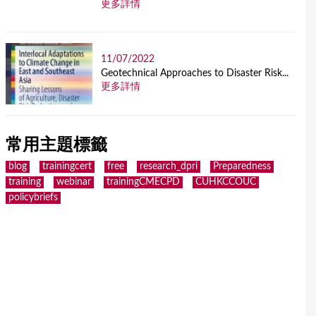
更多詳情
11/07/2022
Geotechnical Approaches to Disaster Risk...
更多詳情
常用主題標籤
blog
trainingcert
free
research_dpri
Preparedness
training
webinar
trainingCMECPD
CUHKCCOUC
policybriefs