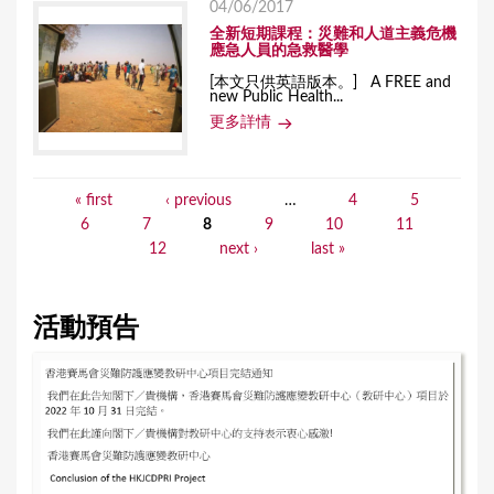
04/06/2017
全新短期課程：災難和人道主義危機
應急人員的急救醫學
[本文只供英語版本。] A FREE and
new Public Health...
更多詳情
« first
‹ previous
…
4
5
P
6
7
8
9
10
11
a
12
next ›
last »
g
e
活動預告
s