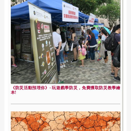
《防災活動預埋你》- 玩遊戲學防災，免費獲取防災教學繪
本!