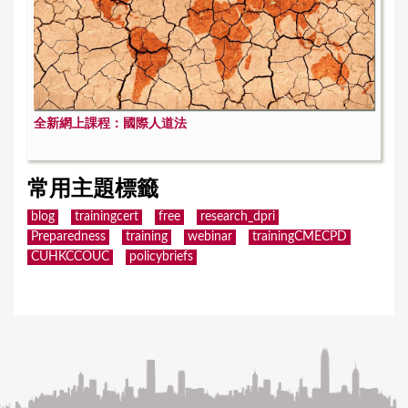
全新網上課程：國際人道法
常用主題標籤
blog
trainingcert
free
research_dpri
Preparedness
training
webinar
trainingCMECPD
CUHKCCOUC
policybriefs