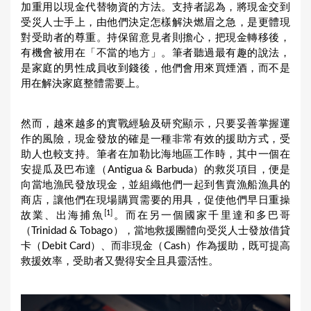
加重用以現金代替物資的方法。支持者認為，將現金交到
受災人士手上，由他們決定怎樣解決燃眉之急，是更體現
對受助者的尊重。持保留意見者則擔心，把現金轉移後，
有機會被用在「不當的地方」。筆者聽過最有趣的說法，
是家庭的男性成員收到錢後，他們會用來買煙酒，而不是
用在解決家庭整體需要上。
然而，越來越多的實戰經驗及研究顯示，只要妥善掌握運
作的風險，現金發放的確是一種非常有效的援助方式，受
助人也較支持。筆者在加勒比海地區工作時，其中一個在
安提瓜及巴布達（Antigua & Barbuda）的救災項目，便是
向當地漁民發放現金，並組織他們一起到售賣漁船漁具的
商店，讓他們在現場購買需要的用具，促使他們早日重操
[1]
故業、出海捕魚
。而在另一個國家千里達和多巴哥
（Trinidad & Tobago），當地救援團體向受災人士發放借貸
卡（Debit Card）、而非現金（Cash）作為援助，既可提高
救援效率，受助者又覺得安全且具靈活性。