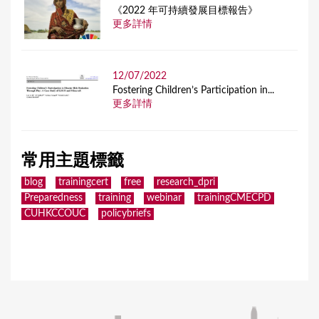
《2022 年可持續發展目標報告》
更多詳情
12/07/2022
Fostering Children’s Participation in...
更多詳情
常用主題標籤
blog
trainingcert
free
research_dpri
Preparedness
training
webinar
trainingCMECPD
CUHKCCOUC
policybriefs