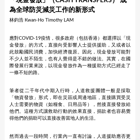
「現金發放」（CASH TRANSFERS） 成
a
為全球防災減災工作的新形式
r
林鈞浩 Kwan-Ho Timothy LAM
e
h
應對COVID-19疫情，很多政府（包括香港）都選擇以「現
e
金發放」的方式，直接向受影響人士提供援助，又或者以
r
此鼓勵國民消費，加快經濟復原。因此，現金發放可能對
不少人並不陌生，也有人覺得是不錯的做法。其實，在國
e
際發展行業來說，以現金發放作為一種援助方式已經走了
一條不短的路。
筆者從二千年代中期入行時，人道救援團體一般是採取
「物資發放」形式，即在災區或周邊地區，直接購買受災
人士需要的物資（如糧食、日用品等），然後直接發放給
他們。這種方式讓救助行動的效果直接，捐款者也容易覺
得他們的捐助可以直接改善當地人的生活。
然而過去一段時間，行業內一直有討論，人道援助應否更