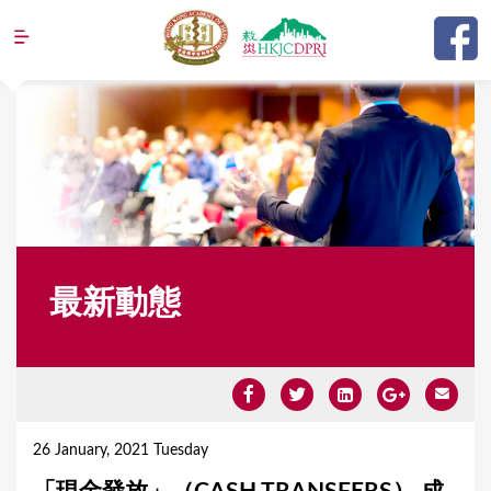
Jump to navigation
最新動態
Y
o
26 January, 2021 Tuesday
u