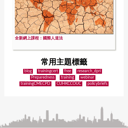
全新網上課程：國際人道法
常用主題標籤
blog
trainingcert
free
research_dpri
Preparedness
training
webinar
trainingCMECPD
CUHKCCOUC
policybriefs