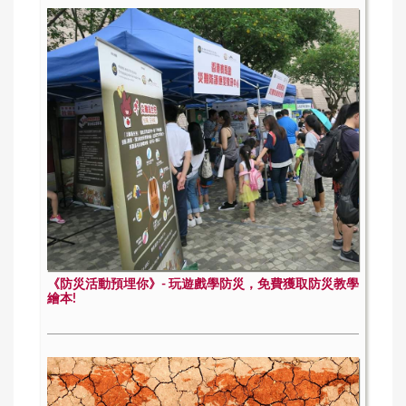
《防災活動預埋你》- 玩遊戲學防災，免費獲取防災教學
繪本!