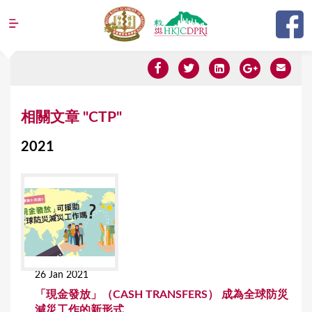
Jump to navigation
Y
相關文章 "CTP"
o
2021
u
a
r
e
h
e
26 Jan 2021
r
「現金發放」（CASH TRANSFERS） 成為全球防災
e
減災工作的新形式