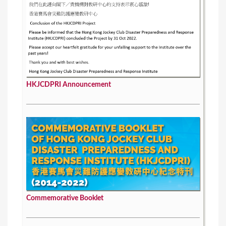
HKJCDPRI Announcement
Commemorative Booklet