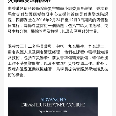
災難應變進階課程
a
由香港急症科醫學院舉災害醫學小組委員會舉辦、香港賽
r
馬會災難防護應變教研中心支援的首個災難應變進階課
e
程，四節課堂在2016年9月24日至12月3日期間的四個整
日進行，每節課堂探討一個議題，包括市區人道危機、突
h
發事故分類、醫院管理及救援，以及市區災難與世界。
e
r
課程共三十二名學員參與，包括十九名醫生、九名護士、
e
兩名救護人員及兩名醫院經理，他們在課程中獲得新知識
及技術，包括在災難發生前妥善準備醫療設備，確保救援
工作不受災難影響，以及有效進行災後復原工作。此外，
課程亦通過互動模擬練習，為學員提供實踐所學知識及技
術的機會。