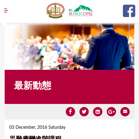
Jump to navigation
最新動態
Y
o
03 December, 2016 Saturday
u