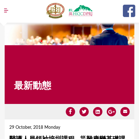
Jump to navigation
最新動態
Y
o
29 October, 2018 Monday
u