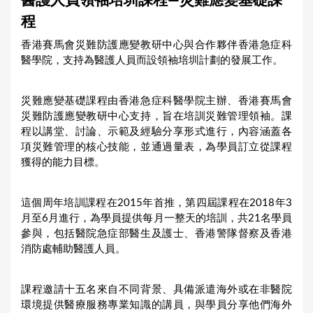
醫護人員領袖培圳課程—災難應變基礎課
a
程
r
香港賽馬會災難防護應變教研中心與合作夥伴香港急症科
e
醫學院，支持為醫護人員而設領袖培圳計劃的發展工作。
h
e
災難應變基礎課程由香港急症科醫學院主辦、香港賽馬會
r
災難防護應變教研中心支持，旨在培訓災難管理領袖。課
程以講堂、討論、示範及經驗分享形式進行，內容涵蓋各
e
項災難管理的核心技能，並通過量表，為學員訂立從課程
獲得的能力目標。
這個周年培訓課程在2015年首推，第四屆課程在2018年3
月至6月進行，為學員提供每月一整天的培訓，共21名學員
參與，包括醫院急症部醫生及護士、香港警隊督察及香港
消防處輔助醫護人員。
課程邀請十五名來自不同背景、具備派遣海外或在非醫院
環境提供醫療服務專業知識的講員，與學員分享他們海外