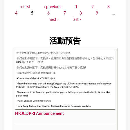
« first
‹ previous
1
2
3
P
4
5
6
7
8
9
…
a
next ›
last »
g
e
活動預告
s
HKJCDPRI Announcement