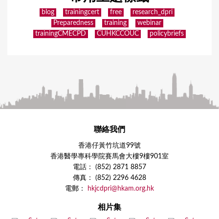
blog
trainingcert
free
research_dpri
Preparedness
training
webinar
trainingCMECPD
CUHKCCOUC
policybriefs
聯絡我們
香港仔黃竹坑道99號
香港醫學專科學院賽馬會大樓9樓901室
電話： (852) 2871 8857
傳真： (852) 2296 4628
電郵：
hkjcdpri@hkam.org.hk
相片集