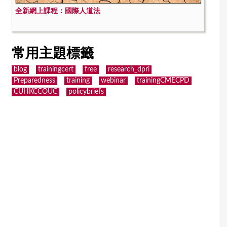
全新網上課程：國際人道法
常用主題標籤
blog
trainingcert
free
research_dpri
Preparedness
training
webinar
trainingCMECPD
CUHKCCOUC
policybriefs