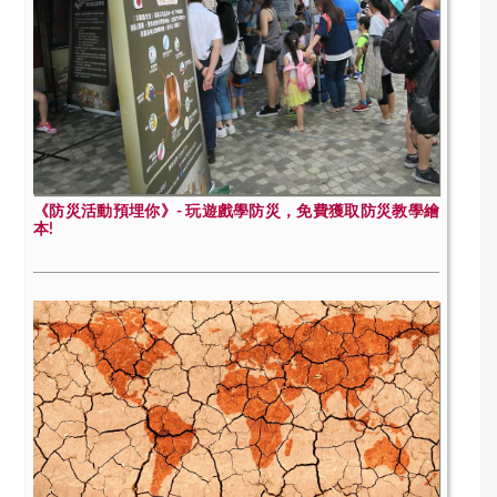
《防災活動預埋你》- 玩遊戲學防災，免費獲取防災教學繪
本!