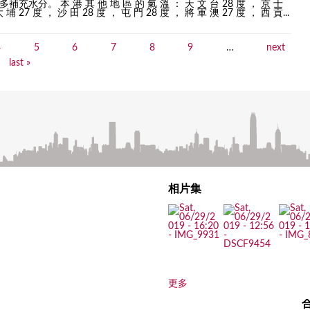
。 本 港 其 他 地 區 的 氣 溫 ： 天 文 台 28 度 ， 京 士
 埔 27 度 ， 沙 田 28 度 ， 屯 門 28 度 ， 將 軍 澳 27 度 ， 西 貢...
4
5
6
7
8
9
…
next
last »
相片集
更多