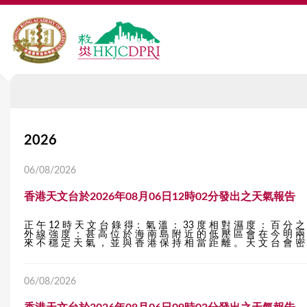
Y
2026
o
06/08/2026
u
香港天文台於2026年08月06日12時02分發出之天氣報告
a
正 午 12 時 天 文 台 錄 得： 氣 溫 ： 33 度 相 對 濕 度 ： 百 分 之
r
外 線 強 度 ： 甚 高 位 於 海 南 島 附 近 的 低 壓 區 會 在 今 明 兩 
來 不 穩 定 天 氣 ， 並 與 香 港 保 持 相 當 距 離 。 天 文 台 會 密 
e
h
06/08/2026
e