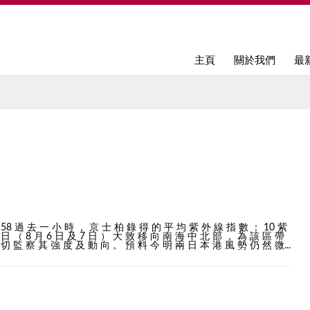
Jump to navigation
主頁
關於我們
最
 58 過 去 一 小 時 ， 京 士 柏 錄 得 的 平 均 紫 外 線 指 數 ： 10 紫
日 （ 8 月 6 日 及 7 日 ） 大 致 移 向 南 海 中 北 部 ， 為 該 區 帶
切 監 察 其 強 度 及 動 向 。 預 料 今 明 兩 日 本 港 風 勢 仍 然 微...