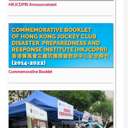
HKJCDPRI Announcement
Commemorative Booklet