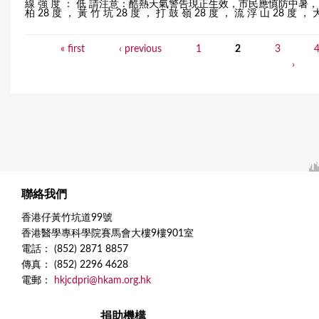
線 強 度 ： 低 請注意：酷熱天氣警告現正生效，市民應慎防中暑，多補充水分
柏 28 度 ， 黃 竹 坑 28 度 ， 打 鼓 嶺 28 度 ， 流 浮 山 28 度 ， 大
« first
‹ previous
1
2
3
P
›
a
g
e
s
聯絡我們
香港仔黃竹坑道99號
香港醫學專科學院賽馬會大樓9樓901室
電話： (852) 2871 8857
傳真： (852) 2296 4628
電郵：
hkjcdpri@hkam.org.hk
捐助機構