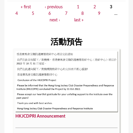
« first
‹ previous
1
2
3
P
4
5
6
7
8
9
…
a
next ›
last »
g
e
活動預告
s
HKJCDPRI Announcement