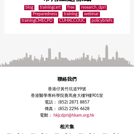
blog
trainingcert
free
research_dpri
Preparedness
training
webinar
trainingCMECPD
CUHKCCOUC
policybriefs
聯絡我們
香港仔黃竹坑道99號
香港醫學專科學院賽馬會大樓9樓901室
電話： (852) 2871 8857
傳真： (852) 2296 4628
電郵：
hkjcdpri@hkam.org.hk
相片集