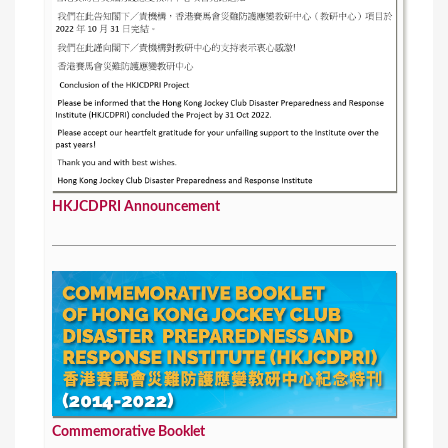
HKJCDPRI Announcement
Commemorative Booklet