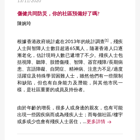
13/11/2020
傷健共同防災，你的社區預備好了嗎?
陳婉玲
[1]
根據香港政府統計處在2013年的統計調查
，殘疾
人士與智障人士數目超過65萬人，隨著香港人口逐
漸老化，估計現時人數已遞增了不少。殘疾人士包
括視障、聽障、肢體傷殘、智障、器官殘障/長期病
患、言語障礙、自閉症、精神病、注意力不足/過度
活躍症及特殊學習困難人士，雖然他們有一些限制
和缺陷，但也有自身能力及潛能，與其他市民一
樣，是社區重要的成員及持份者。
由於年齡的增長，很多人或身邊的親友，也有可能
出現一些因疾病而成為殘疾人士；而每個社區/樓宇
或多或少也會有殘疾人士居住，...
更多詳情