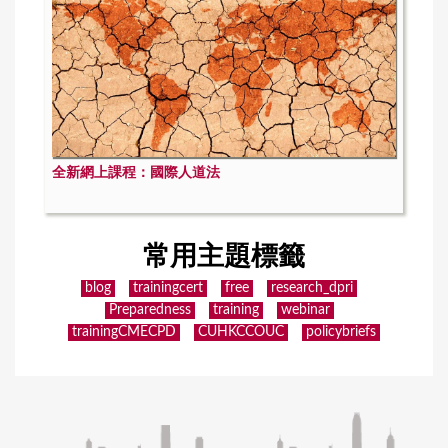
全新網上課程：國際人道法
常用主題標籤
blog
trainingcert
free
research_dpri
Preparedness
training
webinar
trainingCMECPD
CUHKCCOUC
policybriefs