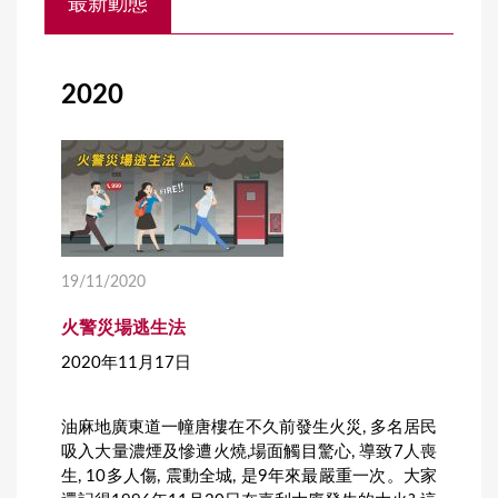
最新動態
o
u
a
2020
r
e
h
e
r
19/11/2020
e
火警災場逃生法
2020年11月17日
油麻地廣東道一幢唐樓在不久前發生火災, 多名居民
吸入大量濃煙及慘遭火燒,場面觸目驚心, 導致7人喪
生, 10多人傷, 震動全城, 是9年來最嚴重一次。大家