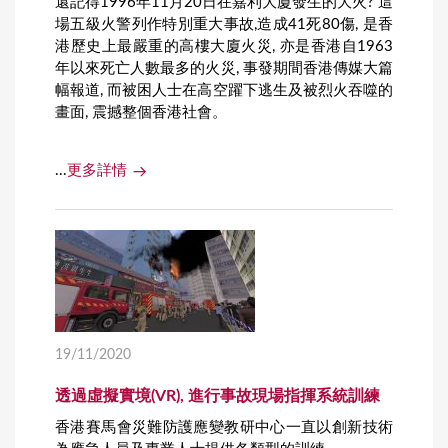
還記得1996年11月20日在嘉利大廈發生的大火? 這
場五級火警列作特別重大事故,造成41死80傷, 是香
港歷史上最嚴重的高樓大廈火災, 亦是香港自1963
年以來死亡人數最多的火災, 事發期間香港傳媒大篇
幅報道, 而被困人士在高空躍下逃生及被烈火吞噬的
畫面, 震撼整個香港社會。
...
更多詳情
19/11/2020
透過虛擬實境(VR), 進行事故現場指揮系統訓練
香港賽馬會災難防護應變教研中心一直以創新技術