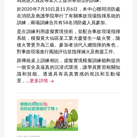
為應急人員及專業人士提供各類型的訓練。
於2020年7月10日及11月6日，本中心聯同消防處
在消防及救護學院舉行了有關事故現場指揮系統的
訓練，兩場訓練合共有58名消防處人員參加。
是次訓練利用虛擬實境技術，並配合事故現場指揮
系統，模擬黃大仙區某工業大廈發生一級火警，隨
後火警更升為三級。參加者須代入總指揮的角色，
對事故現場進行風險評估並指揮滅火及救援工作。
跟傳統桌上訓練相比，虛擬實境模擬訓練能夠提供
一個安全及逼真的沉浸式環境，讓學員實習相關知
識和技能。透過具有高真實感的視訊和互動場
景，...
更多詳情