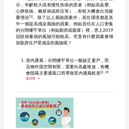
示，年齡較大或有慢性疾病的患者（例如高血壓、
心肺疾病、糖尿病或癌症等），有較大機會出現嚴
[1]
重情況
。除了以上風險因素外，居住環境都是其
中一個提高感染風險的因素。例如居住在人口密集
的分間樓宇單位（例如劏房或籠屋）裡，患上2019
冠狀病毒病的風險可能較高。究竟有什麼因素會增
加劏房住戶受感染的風險呢？
室內通風：分間樓宇單位一般缺乏窗戶，而
且物件因空間有限，需要向高處堆放，有機
[2...
更
會阻隔主要通風口而導致室內通風較差
多詳情