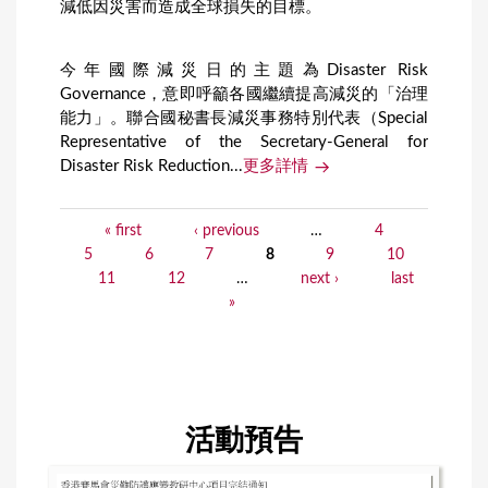
減低因災害而造成全球損失的目標。
今年國際減災日的主題為Disaster Risk
Governance，意即呼籲各國繼續提高減災的「治理
能力」。聯合國秘書長減災事務特別代表（Special
Representative of the Secretary-General for
Disaster Risk Reduction...
更多詳情
« first
‹ previous
…
4
P
5
6
7
8
9
10
a
11
12
…
next ›
last
»
g
e
s
活動預告