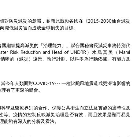
對防災減災的意識，並藉此鼓勵各國在《2015-2030仙台減災
ction）下，邁向減低因災害而造成全球損失的目標。
e，意即呼籲各國繼續提高減災的「治理能力」。聯合國秘書長減災事務特別代
r Disaster Risk Reduction and Head of UNDRR）水鳥真美（Mami
理包括清晰的（減災）遠景、執行計劃、以科學為行動依據、有能力及
年人類面對COVID-19--- 一種比颱風地震造成更深遠影響的
災害治理有了更深的體會。
與科學及醫療界別的合作、保障公共衛生而立法及實施的適時性及
性等。疫情的控制反映減災治理是否有效，而且效果是顯而易見
治理能夠有深入的分析及看法。