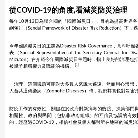
u
從COVID-19的角度,看減災防災治理
a
每年10月13日為聯合國的「國際減災日」，目的為提高世界各國
綱領》（Sendai Framework of Disaster Risk Redu
r
e
今年國際減災日的主題為Disaster Risk Governanc
h
表（Special Representative of the Secretary-General fo
Mizutori）在介紹今年國際減災日主題時，指出良好的治
e
[1]
被賦予相稱權力及職能的機構。
r
「治理」這個議題可能對大多數人來說太遙遠。然而用心想想，當今
e
人畜共通傳染病（Zoonotic Diseases）時，我們其實也對
防疫工作的有效性，關鍵在於政府對新病毒的態度、決策部門
相關性、政府與民間（包括非政府組織）的互信及協調的有效
的，經歷過COVID-19，相信社會及個人都對所在地區的減災