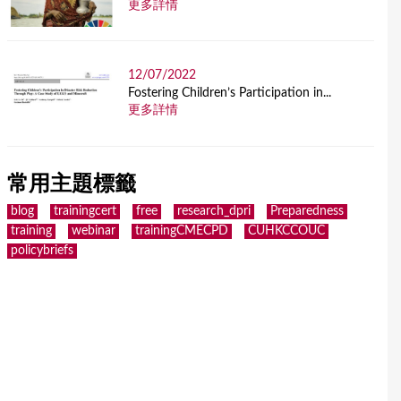
更多詳情
12/07/2022
Fostering Children’s Participation in...
更多詳情
常用主題標籤
blog
trainingcert
free
research_dpri
Preparedness
training
webinar
trainingCMECPD
CUHKCCOUC
policybriefs