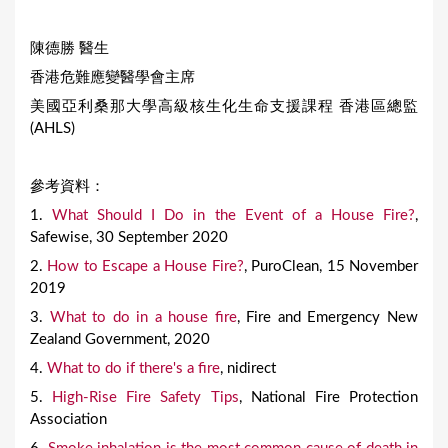
陳德勝 醫生
香港危難應變醫學會主席
美國亞利桑那大學高級核生化生命支援課程 香港區總監
(AHLS)
參考資料：
1.
What Should I Do in the Event of a House Fire?
,
Safewise, 30 September 2020
2.
How to Escape a House Fire?
, PuroClean, 15 November
2019
3.
What to do in a house fire
, Fire and Emergency New
Zealand Government, 2020
4.
What to do if there's a fire
, nidirect
5.
High-Rise Fire Safety Tips
, National Fire Protection
Association