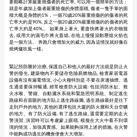
要粗略計算嚴重燒傷者的死亡率, 可以用一個簡單的方法：
就是年歲加上傷者嚴重燒傷的身體面積, 傷者一隻手掌的面
積大概是身體的1%，一個70歲20%嚴重燒傷的的傷者的死
亡率大約是90%, 反之一個20歲20%嚴重燒傷的的傷者的死
亡率大約是40%,。 如果身上著火, 要盡快將著火的衣物脫
去, 或用大的濕毛巾將火蓋熄, 在地上慢慢滾動壓熄火焰也
是一個方法。 奔跑只會增加火的威力, 因為這情況就好像在
燒烤爐吹風一樣。
緊記預防勝於治療, 保護自己和他人的最好方法就是防止火
警的發生, 建築物內不要儲存危險易燃物品, 檢查家居電器
設備有沒有漏電情況, 小心火種特別是 不要在床邊抽煙。逃
生通道要保持暢通, 經常檢查防火設備: 包括消防水缸、救
火水喉、警鐘、自動灑水系統和緊急照明系統。制定逃生
路線和在當眼的地方貼上逃生路線圖, 逃生路線最好是往下
走到戶外的地方, 其他的選擇包括大廈的防火層和天台空曠
的地方。有了防火設備, 有了逃生路線, 還需要定期的走火
警演習, 演習時可以考慮蒙上眼睛, 模擬在大火中看不到環
境的情況，加強真實感。如果能夠採用上述的措施, 在火警
中能夠成功逃生的機會便會大大增加。