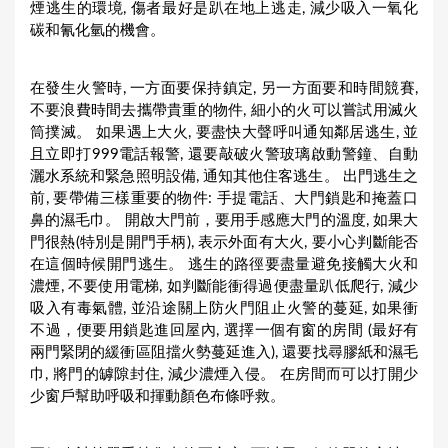
煙逃生的環境, 傷者最好是趴在地上逃走, 減少吸入一氧化
碳和氰化氫的機會。
在發生火警時, 一方面要保持鎮定, 另一方面要和時間競賽,
不要浪費時間去攜帶貴重的物件, 細小的火可以嘗試用滅火
筒撲滅。 如果遇上大火, 要盡快大聲呼叫通知鄰居逃生, 並
且立即打999電話報警, 還要敲破火警玻璃啟動警鐘、自動
灑水系統和緊急照明設備, 通知其他住客逃生。 出門逃生之
前, 要帶備三樣重要的物件: 手提電話、大門鎖匙和掩蓋口
鼻的濕毛巾。 開啟大門前，要用手感應大門的溫度, 如果大
門很熱(特別是開門手柄), 表示外面有大火, 要小心判斷能否
在這個時候開門逃生。 逃生的路徑要盡量避免接觸大火和
濃煙, 不要使用電梯, 如判斷能衝得過便盡量趴低爬行, 減少
吸入有毒氣體, 並沿途關上防火門阻止火警的蔓延, 如果衝
不過，便要用鎖匙進回屋內, 選擇一個有窗的房間 (最好有
兩門緊閉的緩衝區阻擋火勢蔓延進入), 還要找尋膠紙和濕毛
巾, 將門的罅隙封住, 減少濃煙入侵。 在房間而可以打開少
少窗戶幫助呼吸和揮動顏色布條呼救。