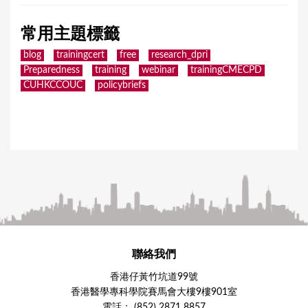
常用主題標籤
blog
trainingcert
free
research_dpri
Preparedness
training
webinar
trainingCMECPD
CUHKCCOUC
policybriefs
聯絡我們
香港仔黃竹坑道99號
香港醫學專科學院賽馬會大樓9樓901室
電話： (852) 2871 8857