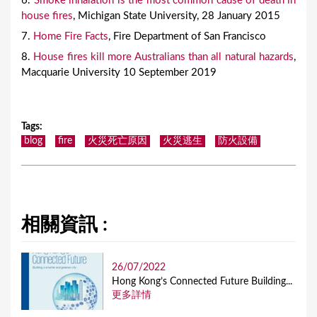
6.
Smoke inhalation is the most common cause of death in
house fires
, Michigan State University, 28 January 2015
7.
Home Fire Facts
, Fire Department of San Francisco
8.
House fires kill more Australians than all natural hazards
,
Macquarie University 10 September 2019
Tags
:
blog
fire
火災死亡原因
火災逃生
防火設備
相關資訊 :
26/07/2022
Hong Kong’s Connected Future Building...
更多詳情