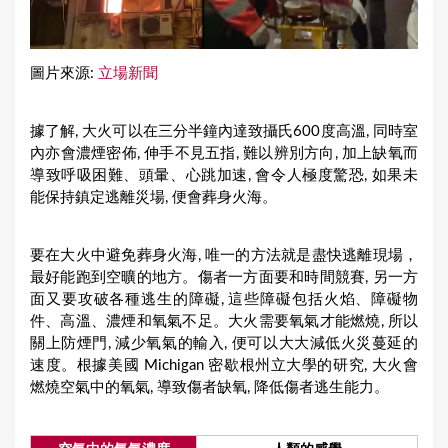
圖片來源:
立場新聞
據了解, 大火可以在三分半鐘內達致攝氏600度高溫, 同時室
內亦會濃煙密佈, 伸手不見五指, 難以辨別方向, 加上缺氧而
導致呼吸困難、頭暈、心跳加速, 會令人極度驚恐, 如果未
能保持鎮定逃離災場, 便會葬身火海。
要在大火中避免葬身火海, 唯一的方法就是盡快逃離現場，
最好能跑到空曠的地方。傷者一方面要和時間競賽, 另一方
面又要攻破各種逃生的障礙, 這些障礙包括火焰、障礙物
件、高溫、濃煙和氧氣不足。大火需要氧氣才能燃燒, 所以
關上防煙門, 減少氧氣的輸入, 便可以大大減低火災蔓延的
速度。根據美國 Michigan 密歇根州立大學的研究, 大火會
燃燒空氣中的氧氣, 導致傷者缺氧, 降低傷者逃生能力。