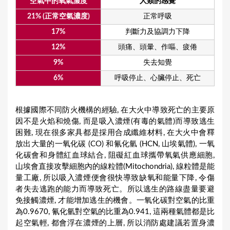
空氣中的氧氣濃度
人類的感覺
21% (正常空氣濃度)
正常呼吸
17%
判斷力及協調力下降
12%
頭痛、頭暈、作嘔、疲倦
9%
失去知覺
6%
呼吸停止、心臟停止、死亡
根據國際不同防火機構的經驗, 在大火中導致死亡的主要原
因不是火焰和燒傷, 而是吸入濃煙(有毒的氣體)而導致逃生
困難, 現在很多家具都是採用合成纖維材料, 在大火中會釋
放出大量的一氧化碳 (CO) 和氰化氫 (HCN, 山埃氣體), 一氧
化碳會和身體紅血球結合, 阻礙紅血球攜帶氧氣供應細胞,
山埃會直接攻擊細胞內的線粒體(Mitochondria), 線粒體是能
量工廠, 所以吸入濃煙便會很快導致缺氧和能量下降, 令傷
者失去逃跑的能力而導致死亡。所以逃生的路線盡量要避
免接觸濃煙, 才能增加逃生的機會。一氧化碳對空氣的比重
為0.9670, 氰化氫對空氣的比重為0.941, 這兩種氣體都是比
起空氣輕, 都會浮在濃煙的上層, 所以消防處建議若置身濃