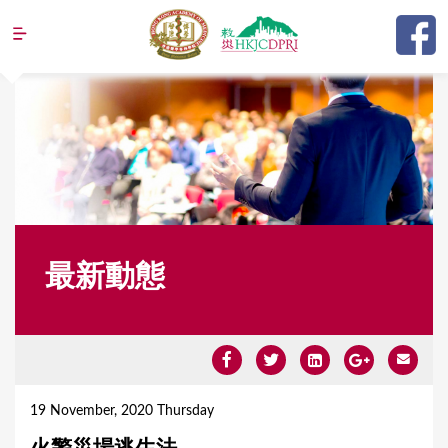
Jump to navigation
最新動態
Y
o
19 November, 2020 Thursday
u