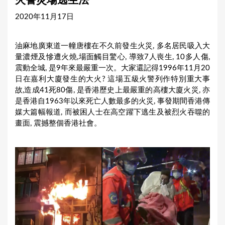
火警災場逃生法
a
2020年11月17日
r
e
油麻地廣東道一幢唐樓在不久前發生火災, 多名居民吸入大
h
量濃煙及慘遭火燒,場面觸目驚心, 導致7人喪生, 10多人傷,
e
震動全城, 是9年來最嚴重一次。大家還記得1996年11月20
日在嘉利大廈發生的大火? 這場五級火警列作特別重大事
r
故,造成41死80傷, 是香港歷史上最嚴重的高樓大廈火災, 亦
e
是香港自1963年以來死亡人數最多的火災, 事發期間香港傳
媒大篇幅報道, 而被困人士在高空躍下逃生及被烈火吞噬的
畫面, 震撼整個香港社會。