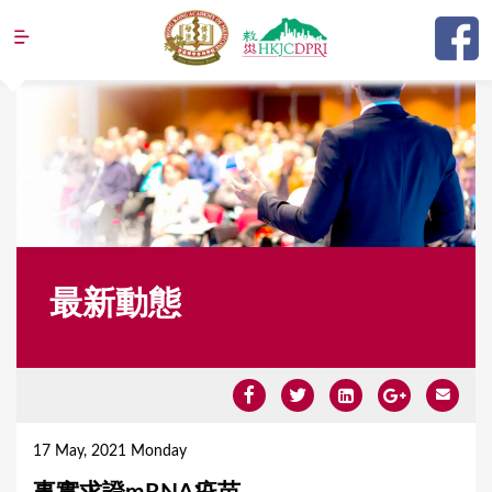
Jump to navigation
最新動態
Y
o
17 May, 2021 Monday
u