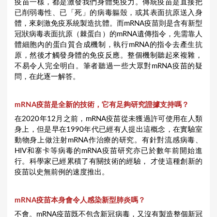
疫苗一樣，都是激發我們身體免疫力。傳統疫苗是直接把
已削弱毒性、已「死」的病毒軀殼，或其表面抗原送入身
體，來刺激免疫系統製造抗體。而mRNA疫苗則是含有新型
冠狀病毒表面抗原（棘蛋白）的mRNA遺傳指令，先需靠人
體細胞內的蛋白質合成機制，執行mRNA的指令去產生抗
原，然後才觸發身體的免疫反應。整個機制聽起來複雜，
不易令人完全明白。筆者聽過一些大眾對mRNA疫苗的疑
問，在此逐一解答。
mRNA疫苗是全新的技術，它有足夠研究證據支持嗎？
在2020年12月之前，mRNA疫苗從未獲過許可使用在人類
身上，但是早在1990年代已經有人提出這概念，在實驗室
動物身上做注射mRNA作治療的研究。有針對流感病毒、
HIV和寨卡等病毒的mRNA疫苗研究亦已於數年前開始進
行。科學家已經累積了有關技術的經驗， 才使這種創新的
疫苗以史無前例的速度推出。
mRNA疫苗本身會令人感染新型肺炎嗎？
不會。mRNA疫苗既不包含新冠病毒，又沒有製造整個新冠