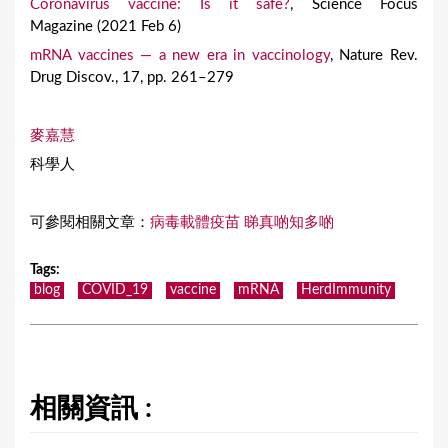
Coronavirus vaccine: Is it safe?
, Science Focus
Magazine (2021 Feb 6)
mRNA vaccines — a new era in vaccinology
, Nature Rev.
Drug Discov., 17, pp. 261–279
麥嘉慧
科學人
可參閱相關文章：
病毒載體疫苗 睇真啲知多啲
Tags
:
blog
COVID_19
vaccine
mRNA
HerdImmunity
相關資訊 :