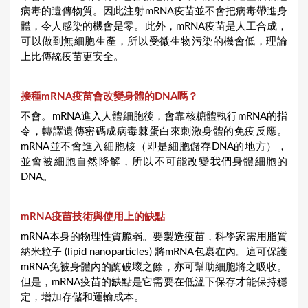
病毒的遺傳物質。因此注射mRNA疫苗並不會把病毒帶進身
體，令人感染的機會是零。此外，mRNA疫苗是人工合成，
可以做到無細胞生產，所以受微生物污染的機會低，理論
上比傳統疫苗更安全。
接種mRNA疫苗會改變身體的DNA嗎？
不會。mRNA進入人體細胞後，會靠核糖體執行mRNA的指
令，轉譯遺傳密碼成病毒棘蛋白來刺激身體的免疫反應。
mRNA並不會進入細胞核（即是細胞儲存DNA的地方），
並會被細胞自然降解，所以不可能改變我們身體細胞的
DNA。
mRNA疫苗技術與使用上的缺點
mRNA本身的物理性質脆弱。要製造疫苗，科學家需用脂質
納米粒子 (lipid nanoparticles) 將mRNA包裹在內。這可保護
mRNA免被身體內的酶破壞之餘，亦可幫助細胞將之吸收。
但是，mRNA疫苗的缺點是它需要在低溫下保存才能保持穩
定，增加存儲和運輸成本。