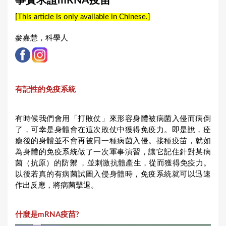
事實求證mRNA疫苗
a
[This article is only available in Chinese.]
r
e
麥嘉慧，科學人
h
e
r
有記性的免疫系統
e
有時候我們會用「打敗仗」來形容身體被病菌入侵而病倒
了，可幸是身體會在這次敗仗中獲得免疫力。即是說，痊
癒後的身體並不會再被同一種病菌入侵。接種疫苗，就如
為身體的免疫系統做了一次軍事演習，讓它記住針對某病
菌（抗原）的防禦 ，並刺激抗體產生，從而獲得免疫力。
以後若真的有病菌試圖入侵身體時，免疫系統就可以迅速
作出反應，將病菌擊退。
什麼是mRNA疫苗?