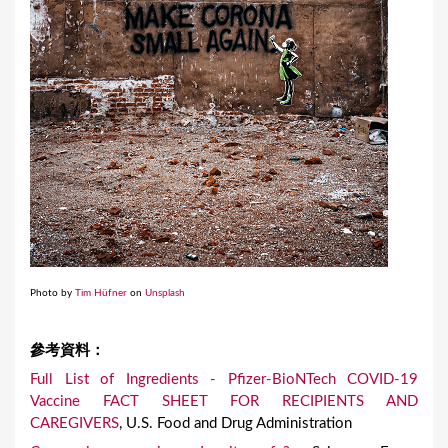
Photo by
Tim Hüfner
on
Unsplash
參考資料：
Full List of Ingredients - Pfizer-BioNTech COVID-19
Vaccine FACT SHEET FOR RECIPIENTS AND
CAREGIVERS
, U.S. Food and Drug Administration