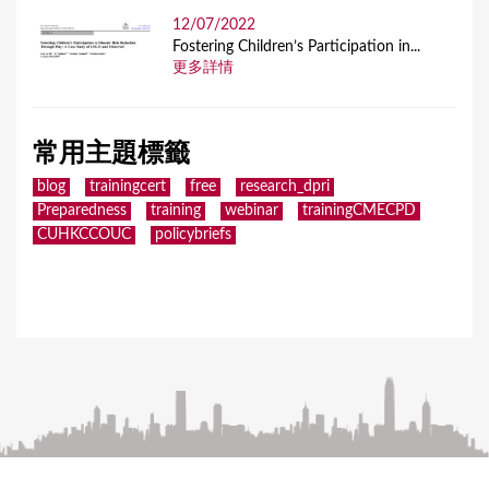
12/07/2022
Fostering Children’s Participation in...
更多詳情
常用主題標籤
blog
trainingcert
free
research_dpri
Preparedness
training
webinar
trainingCMECPD
CUHKCCOUC
policybriefs