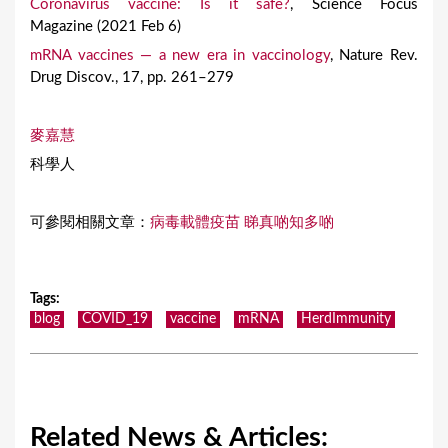
Coronavirus vaccine: Is it safe?
, Science Focus
Magazine (2021 Feb 6)
mRNA vaccines — a new era in vaccinology
, Nature Rev.
Drug Discov., 17, pp. 261–279
麥嘉慧
科學人
可參閱相關文章：
病毒載體疫苗 睇真啲知多啲
Tags
:
blog
COVID_19
vaccine
mRNA
HerdImmunity
Related News & Articles: