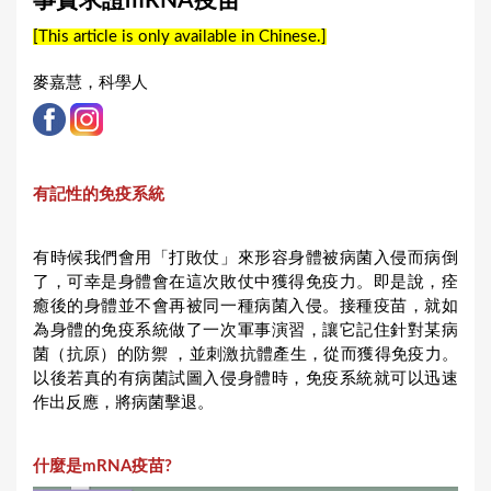
事實求證mRNA疫苗
a
[This article is only available in Chinese.]
r
e
麥嘉慧，科學人
h
e
r
有記性的免疫系統
e
有時候我們會用「打敗仗」來形容身體被病菌入侵而病倒
了，可幸是身體會在這次敗仗中獲得免疫力。即是說，痊
癒後的身體並不會再被同一種病菌入侵。接種疫苗，就如
為身體的免疫系統做了一次軍事演習，讓它記住針對某病
菌（抗原）的防禦 ，並刺激抗體產生，從而獲得免疫力。
以後若真的有病菌試圖入侵身體時，免疫系統就可以迅速
作出反應，將病菌擊退。
什麼是mRNA疫苗?