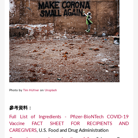
Photo by
Tim Hüfner
on
Unsplash
參考資料：
Full List of Ingredients - Pfizer-BioNTech COVID-19
Vaccine FACT SHEET FOR RECIPIENTS AND
CAREGIVERS
, U.S. Food and Drug Administration