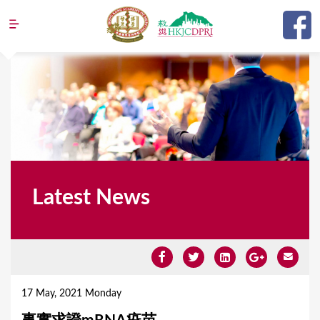
Jump to navigation
Latest News
Y
o
17 May, 2021 Monday
u