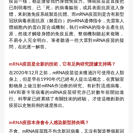
疫苗一樣，都是激發我們身體免疫力。傳統疫苗是直接把
已削弱毒性、已「死」的病毒軀殼，或其表面抗原送入身
體，來刺激免疫系統製造抗體。而mRNA疫苗則是含有新型
冠狀病毒表面抗原（棘蛋白）的mRNA遺傳指令，先需靠人
體細胞內的蛋白質合成機制，執行mRNA的指令去產生抗
原，然後才觸發身體的免疫反應。整個機制聽起來複雜，
不易令人完全明白。筆者聽過一些大眾對mRNA疫苗的疑
問，在此逐一解答。
mRNA疫苗是全新的技術，它有足夠研究證據支持嗎？
在2020年12月之前，mRNA疫苗從未獲過許可使用在人類
身上，但是早在1990年代已經有人提出這概念，在實驗室
動物身上做注射mRNA作治療的研究。有針對流感病毒、
HIV和寨卡等病毒的mRNA疫苗研究亦已於數年前開始進
行。科學家已經累積了有關技術的經驗， 才使這種創新的
疫苗以史無前例的速度推出。
mRNA疫苗本身會令人感染新型肺炎嗎？
不會。mRNA疫苗既不包含新冠病毒，又沒有製造整個新冠