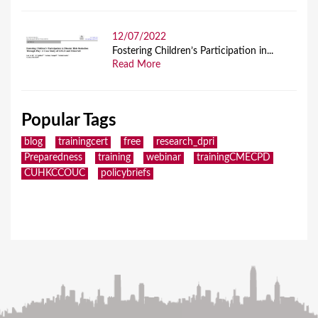
12/07/2022
Fostering Children’s Participation in...
Read More
Popular Tags
blog
trainingcert
free
research_dpri
Preparedness
training
webinar
trainingCMECPD
CUHKCCOUC
policybriefs