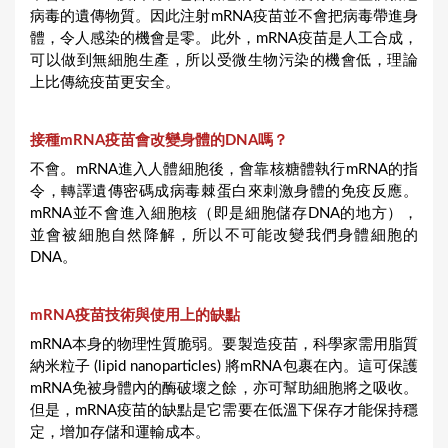
病毒的遺傳物質。因此注射mRNA疫苗並不會把病毒帶進身
體，令人感染的機會是零。此外，mRNA疫苗是人工合成，
可以做到無細胞生產，所以受微生物污染的機會低，理論
上比傳統疫苗更安全。
接種mRNA疫苗會改變身體的DNA嗎？
不會。mRNA進入人體細胞後，會靠核糖體執行mRNA的指
令，轉譯遺傳密碼成病毒棘蛋白來刺激身體的免疫反應。
mRNA並不會進入細胞核（即是細胞儲存DNA的地方），
並會被細胞自然降解，所以不可能改變我們身體細胞的
DNA。
mRNA疫苗技術與使用上的缺點
mRNA本身的物理性質脆弱。要製造疫苗，科學家需用脂質
納米粒子 (lipid nanoparticles) 將mRNA包裹在內。這可保護
mRNA免被身體內的酶破壞之餘，亦可幫助細胞將之吸收。
但是，mRNA疫苗的缺點是它需要在低溫下保存才能保持穩
定，增加存儲和運輸成本。