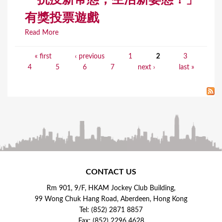
有獎投票遊戲
Read More
« first
‹ previous
1
2
3
P
4
5
6
7
next ›
last »
a
g
e
s
CONTACT US
Rm 901, 9/F, HKAM Jockey Club Building,
99 Wong Chuk Hang Road, Aberdeen, Hong Kong
Tel: (852) 2871 8857
Fax: (852) 2296 4628