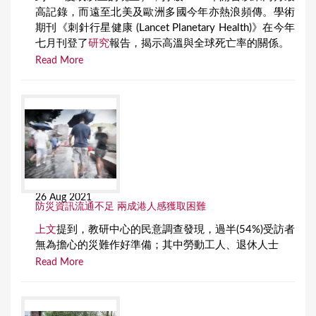
高記錄，而遠至北美及歐洲多國今年亦熱浪頻傳。學術
期刊《刺針行星健康 (Lancet Planetary Health)》在今年
七月刊登了
研究
報告，揭示高溫與全球死亡率的關係。
Read More
26 Aug 2021
防災資訊流通不足 兩成港人感獲取困難
上文
提到，教研中心的民意調查發現，過半(54%)受訪者
無為擔心的災難作好準備；其中勞動工人、退休人士
Read More