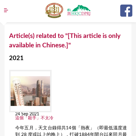
Jump to navigation
Y
Article(s) related to "[This article is only
o
available in Chinese.]"
u
2021
a
r
e
h
e
r
24 Sep 2021
e
這個「殺手」不太冷
今年五月，天文台錄得共14個「熱夜」（即最低溫度達
到 28 度或以上的晚上），打破1884年開台以來同月最