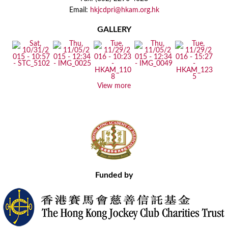
Email:
hkjcdpri@hkam.org.hk
GALLERY
View more
Funded by